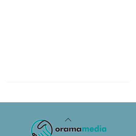
Back
To