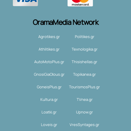
OramaMedia Network
Agrotikes.gr
Politikes.gr
Athlitikes.gr
Texnologika.gr
AutoMotoPlus.gr
Thisishellas.gr
GnosiGiaOlous.gr
Topikanea.gr
GoneisPlus.gr
TourismosPlus.gr
Kultura.gr
TVnea.gr
Loatki.gr
Upnow.gr
Loveis.gr
VresSyntages.gr