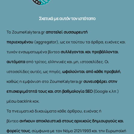
Top
Σχετικά με αυτόν τον ιστότοπο
Το ZoumeKalytera.gr
αποτελεί συσσωρευτή
περιεχομένου
(aggregator), ως εκ τούτου τα άρθρα, εικόνες και
τυχόν ενσωματωμένα βίντεο
συλλέγονται και προβάλλονται
αυτόματα
από τρίτες, ελληνικές και μη, ιστοσελίδες. Οι
ιστοσελίδες αυτές, ως πηγές,
ωφελούνται από κάθε προβολή
,
καθώς η εμφάνιση στο ZoumeKalytera.gr
συνεισφέρει στην
επισκεψιμότητά τους και στη βαθμολογία SEO
(Google κ.λπ.)
μέσω backlink κοκ.
Τα πνευματικά δικαιώματα κάθε άρθρου, εικόνας ή
βίντεο
ανήκουν αποκλειστικά στους αρχικούς δημιουργούς και
φορείς τους
, σύμφωνα με τον Νόμο 2121/1993 και την Ευρωπαϊκή