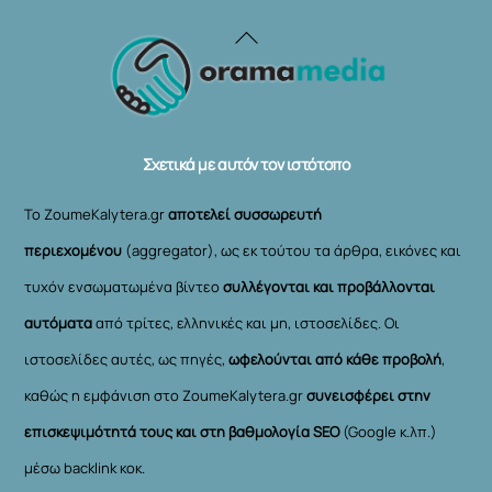
Back
To
Top
Σχετικά με αυτόν τον ιστότοπο
Το ZoumeKalytera.gr
αποτελεί συσσωρευτή
περιεχομένου
(aggregator), ως εκ τούτου τα άρθρα, εικόνες και
τυχόν ενσωματωμένα βίντεο
συλλέγονται και προβάλλονται
αυτόματα
από τρίτες, ελληνικές και μη, ιστοσελίδες. Οι
ιστοσελίδες αυτές, ως πηγές,
ωφελούνται από κάθε προβολή
,
καθώς η εμφάνιση στο ZoumeKalytera.gr
συνεισφέρει στην
επισκεψιμότητά τους και στη βαθμολογία SEO
(Google κ.λπ.)
μέσω backlink κοκ.