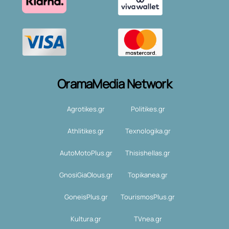
OramaMedia Network
Agrotikes.gr
Politikes.gr
Athlitikes.gr
Texnologika.gr
AutoMotoPlus.gr
Thisishellas.gr
GnosiGiaOlous.gr
Topikanea.gr
GoneisPlus.gr
TourismosPlus.gr
Kultura.gr
TVnea.gr