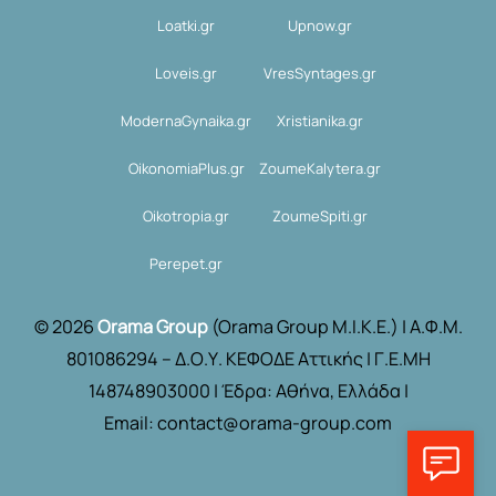
Loatki.gr
Upnow.gr
Loveis.gr
VresSyntages.gr
ModernaGynaika.gr
Xristianika.gr
OikonomiaPlus.gr
ZoumeKalytera.gr
Oikotropia.gr
ZoumeSpiti.gr
Perepet.gr
© 2026
Orama Group
(Orama Group Μ.Ι.Κ.Ε.) | Α.Φ.Μ.
801086294 – Δ.Ο.Υ. ΚΕΦΟΔΕ Αττικής | Γ.Ε.ΜΗ
148748903000 | Έδρα: Αθήνα, Ελλάδα |
Email: contact@orama-group.com