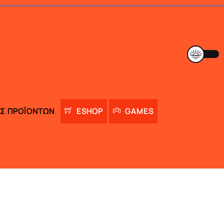
Σ ΠΡΟΪΌΝΤΩΝ
ESHOP
GAMES