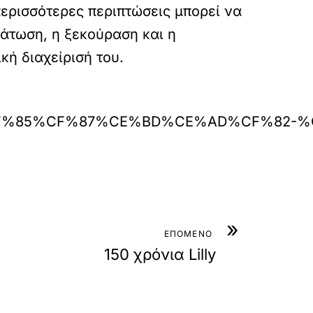
περισσότερες περιπτώσεις μπορεί να
άτωση, η ξεκούραση και η
ή διαχείρισή του.
F%83%CF%85%CF%87%CE%BD%CE%AD%CF
»
ΕΠΟΜΕΝΟ
150 χρόνια Lilly