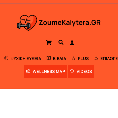
Cart
Αναζήτηση
ΨΥΧΙΚΉ ΕΥΕΞΊΑ
ΒΙΒΛΊΑ
PLUS
ΕΠΙΛΟΓΈ
WELLNESS MAP
VIDEOS