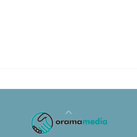
Back
To
Top