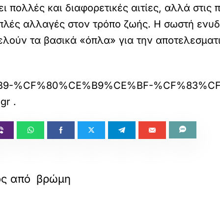
 πολλές και διαφορετικές αιτίες, αλλά στις 
απλές αλλαγές στον τρόπο ζωής. Η σωστή ενυδ
λούν τα βασικά «όπλα» για την αποτελεσματικ
%BF%CE%B9-%CF%80%CE%B9%CE%BF-%C
.gr
.
τός από βρώμη