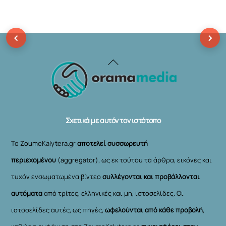
‹
›
Back
To
Top
Σχετικά με αυτόν τον ιστότοπο
Το ZoumeKalytera.gr
αποτελεί συσσωρευτή
περιεχομένου
(aggregator), ως εκ τούτου τα άρθρα, εικόνες και
τυχόν ενσωματωμένα βίντεο
συλλέγονται και προβάλλονται
αυτόματα
από τρίτες, ελληνικές και μη, ιστοσελίδες. Οι
ιστοσελίδες αυτές, ως πηγές,
ωφελούνται από κάθε προβολή
,