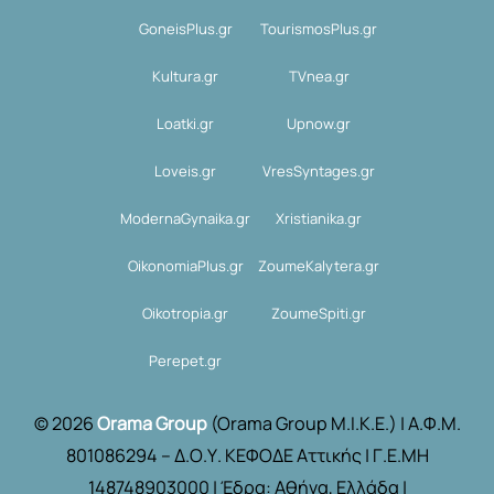
GoneisPlus.gr
TourismosPlus.gr
Kultura.gr
TVnea.gr
Loatki.gr
Upnow.gr
Loveis.gr
VresSyntages.gr
ModernaGynaika.gr
Xristianika.gr
OikonomiaPlus.gr
ZoumeKalytera.gr
Oikotropia.gr
ZoumeSpiti.gr
Perepet.gr
© 2026
Orama Group
(Orama Group Μ.Ι.Κ.Ε.) | Α.Φ.Μ.
801086294 – Δ.Ο.Υ. ΚΕΦΟΔΕ Αττικής | Γ.Ε.ΜΗ
148748903000 | Έδρα: Αθήνα, Ελλάδα |