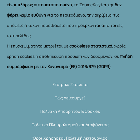
είναι
πλήρως αυτοματοποιημένη
, το ZoumeKalytera.gr
δεν
φέρει καμία ευθύνη
για το περιεχόμενο, την ακρίβεια, τις
απόψεις ή τυχόν παραβιάσεις που προέρχονται από τρίτες
ιστοσελίδες.
Η επισκεψιμότητα μετριέται με
cookieless στατιστικά
, χωρίς
χρήση cookies ή αποθήκευση προσωπικών δεδομένων, σε
πλήρη
συμμόρφωση με τον Κανονισμό (ΕΕ) 2016/679 (GDPR)
.
Εταιρικά Στοιχεία
Πώς Λειτουργεί
Πολιτική Απορρήτου & Cookies
Πολιτική Πλουραλισμού και Διαφάνειας
Όροι Χρήσης και Πολιτική Λειτουργίας