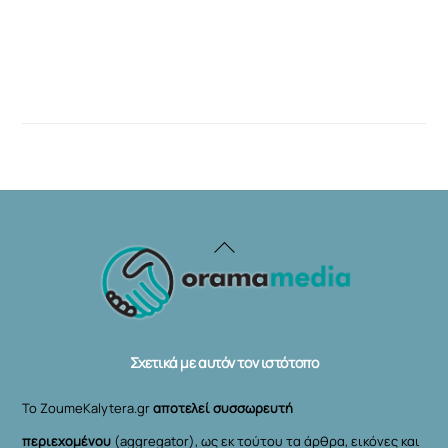
Back
To
Top
Σχετικά με αυτόν τον ιστότοπο
Το ZoumeKalytera.gr
αποτελεί συσσωρευτή
περιεχομένου
(aggregator), ως εκ τούτου τα άρθρα, εικόνες και