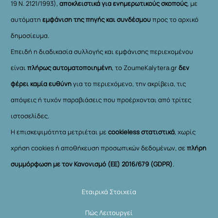
19 Ν. 2121/1993),
αποκλειστικά για ενημερωτικούς σκοπούς
, με
αυτόματη
εμφάνιση της πηγής και συνδέσμου
προς το αρχικό
δημοσίευμα.
Επειδή η διαδικασία συλλογής και εμφάνισης περιεχομένου
είναι
πλήρως αυτοματοποιημένη
, το ZoumeKalytera.gr
δεν
φέρει καμία ευθύνη
για το περιεχόμενο, την ακρίβεια, τις
απόψεις ή τυχόν παραβιάσεις που προέρχονται από τρίτες
ιστοσελίδες.
Η επισκεψιμότητα μετριέται με
cookieless στατιστικά
, χωρίς
χρήση cookies ή αποθήκευση προσωπικών δεδομένων, σε
πλήρη
συμμόρφωση με τον Κανονισμό (ΕΕ) 2016/679 (GDPR)
.
Εταιρικά Στοιχεία
Πώς Λειτουργεί