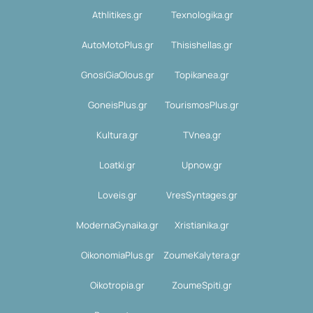
Athlitikes.gr
Texnologika.gr
AutoMotoPlus.gr
Thisishellas.gr
GnosiGiaOlous.gr
Topikanea.gr
GoneisPlus.gr
TourismosPlus.gr
Kultura.gr
TVnea.gr
Loatki.gr
Upnow.gr
Loveis.gr
VresSyntages.gr
ModernaGynaika.gr
Xristianika.gr
OikonomiaPlus.gr
ZoumeKalytera.gr
Oikotropia.gr
ZoumeSpiti.gr