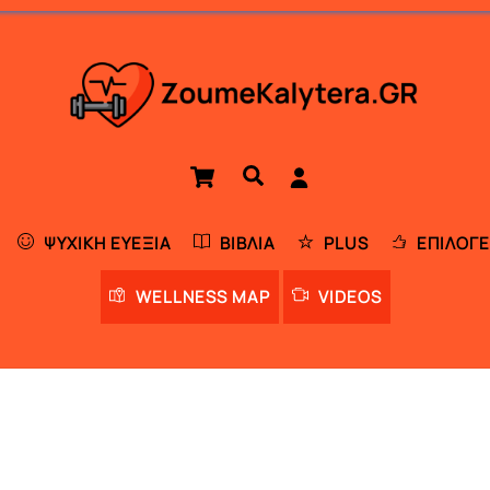
Cart
Αναζήτηση
ΨΥΧΙΚΉ ΕΥΕΞΊΑ
ΒΙΒΛΊΑ
PLUS
ΕΠΙΛΟΓΈ
WELLNESS MAP
VIDEOS