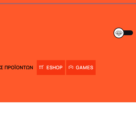
Σ ΠΡΟΪΌΝΤΩΝ
ESHOP
GAMES