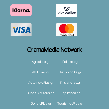
OramaMedia Network
Agrotikes.gr
Politikes.gr
Athlitikes.gr
Texnologika.gr
AutoMotoPlus.gr
Thisishellas.gr
GnosiGiaOlous.gr
Topikanea.gr
GoneisPlus.gr
TourismosPlus.gr