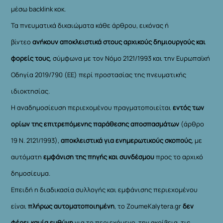
μέσω backlink κοκ.
Τα πνευματικά δικαιώματα κάθε άρθρου, εικόνας ή
βίντεο
ανήκουν αποκλειστικά στους αρχικούς δημιουργούς και
φορείς τους
, σύμφωνα με τον Νόμο 2121/1993 και την Ευρωπαϊκή
Οδηγία 2019/790 (ΕΕ) περί προστασίας της πνευματικής
ιδιοκτησίας.
Η αναδημοσίευση περιεχομένου πραγματοποιείται
εντός των
ορίων της επιτρεπόμενης παράθεσης αποσπασμάτων
(άρθρο
19 Ν. 2121/1993),
αποκλειστικά για ενημερωτικούς σκοπούς
, με
αυτόματη
εμφάνιση της πηγής και συνδέσμου
προς το αρχικό
δημοσίευμα.
Επειδή η διαδικασία συλλογής και εμφάνισης περιεχομένου
είναι
πλήρως αυτοματοποιημένη
, το ZoumeKalytera.gr
δεν
φέρει καμία ευθύνη
για το περιεχόμενο, την ακρίβεια, τις