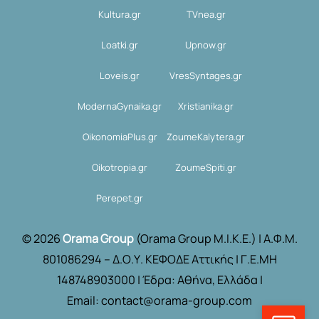
Kultura.gr
TVnea.gr
Loatki.gr
Upnow.gr
Loveis.gr
VresSyntages.gr
ModernaGynaika.gr
Xristianika.gr
OikonomiaPlus.gr
ZoumeKalytera.gr
Oikotropia.gr
ZoumeSpiti.gr
Perepet.gr
© 2026
Orama Group
(Orama Group Μ.Ι.Κ.Ε.) | Α.Φ.Μ.
801086294 – Δ.Ο.Υ. ΚΕΦΟΔΕ Αττικής | Γ.Ε.ΜΗ
148748903000 | Έδρα: Αθήνα, Ελλάδα |
Email: contact@orama-group.com