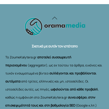
Back
To
Top
Σχετικά με αυτόν τον ιστότοπο
Το ZoumeKalytera.gr
αποτελεί συσσωρευτή
περιεχομένου
(aggregator), ως εκ τούτου τα άρθρα, εικόνες και
τυχόν ενσωματωμένα βίντεο
συλλέγονται και προβάλλονται
αυτόματα
από τρίτες, ελληνικές και μη, ιστοσελίδες. Οι
ιστοσελίδες αυτές, ως πηγές,
ωφελούνται από κάθε προβολή
,
καθώς η εμφάνιση στο ZoumeKalytera.gr
συνεισφέρει στην
επισκεψιμότητά τους και στη βαθμολογία SEO
(Google κ.λπ.)