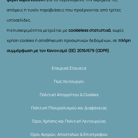
απόψεις ή τυχόν παραβιάσεις που προέρχονται από τρίτες
ιστοσελίδες.
Η επισκεψιμότητα μετριέται με
cookieless στατιστικά
, χωρίς
χρήση cookies ή αποθήκευση προσωπικών δεδομένων, σε
πλήρη
συμμόρφωση με τον Κανονισμό (ΕΕ) 2016/679 (GDPR)
.
Εταιρικά Στοιχεία
Πώς Λειτουργεί
Πολιτική Απορρήτου & Cookies
Πολιτική Πλουραλισμού και Διαφάνειας
Όροι Χρήσης και Πολιτική Λειτουργίας
Όροι Αγορών, Αποστολών & Επιστροφών