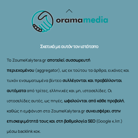
Back
To
Top
Σχετικά με αυτόν τον ιστότοπο
Το ZoumeKalytera.gr
αποτελεί συσσωρευτή
περιεχομένου
(aggregator), ως εκ τούτου τα άρθρα, εικόνες και
τυχόν ενσωματωμένα βίντεο
συλλέγονται και προβάλλονται
αυτόματα
από τρίτες, ελληνικές και μη, ιστοσελίδες. Οι
ιστοσελίδες αυτές, ως πηγές,
ωφελούνται από κάθε προβολή
,
καθώς η εμφάνιση στο ZoumeKalytera.gr
συνεισφέρει στην
επισκεψιμότητά τους και στη βαθμολογία SEO
(Google κ.λπ.)
μέσω backlink κοκ.