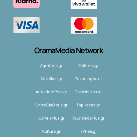
OramaMedia Network
Agrotikes.gr
Politikes.gr
Athlitikes.gr
Texnologika.gr
AutoMotoPlus.gr
Thisishellas.gr
GnosiGiaOlous.gr
Topikanea.gr
GoneisPlus.gr
TourismosPlus.gr
Kultura.gr
TVnea.gr