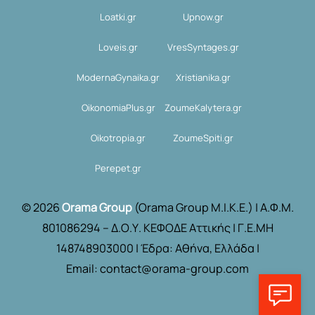
Loatki.gr
Upnow.gr
Loveis.gr
VresSyntages.gr
ModernaGynaika.gr
Xristianika.gr
OikonomiaPlus.gr
ZoumeKalytera.gr
Oikotropia.gr
ZoumeSpiti.gr
Perepet.gr
© 2026
Orama Group
(Orama Group Μ.Ι.Κ.Ε.) | Α.Φ.Μ.
801086294 – Δ.Ο.Υ. ΚΕΦΟΔΕ Αττικής | Γ.Ε.ΜΗ
148748903000 | Έδρα: Αθήνα, Ελλάδα |
Email: contact@orama-group.com