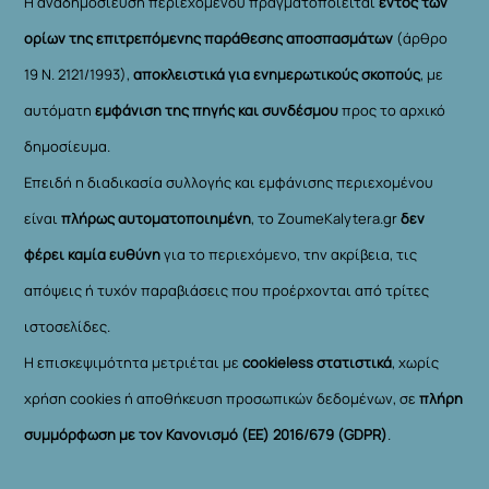
Η αναδημοσίευση περιεχομένου πραγματοποιείται
εντός των
ορίων της επιτρεπόμενης παράθεσης αποσπασμάτων
(άρθρο
19 Ν. 2121/1993),
αποκλειστικά για ενημερωτικούς σκοπούς
, με
αυτόματη
εμφάνιση της πηγής και συνδέσμου
προς το αρχικό
δημοσίευμα.
Επειδή η διαδικασία συλλογής και εμφάνισης περιεχομένου
είναι
πλήρως αυτοματοποιημένη
, το ZoumeKalytera.gr
δεν
φέρει καμία ευθύνη
για το περιεχόμενο, την ακρίβεια, τις
απόψεις ή τυχόν παραβιάσεις που προέρχονται από τρίτες
ιστοσελίδες.
Η επισκεψιμότητα μετριέται με
cookieless στατιστικά
, χωρίς
χρήση cookies ή αποθήκευση προσωπικών δεδομένων, σε
πλήρη
συμμόρφωση με τον Κανονισμό (ΕΕ) 2016/679 (GDPR)
.