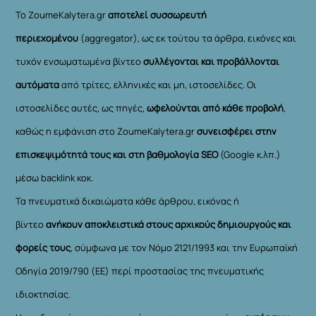
Το ZoumeKalytera.gr
αποτελεί συσσωρευτή
περιεχομένου
(aggregator), ως εκ τούτου τα άρθρα, εικόνες και
τυχόν ενσωματωμένα βίντεο
συλλέγονται και προβάλλονται
αυτόματα
από τρίτες, ελληνικές και μη, ιστοσελίδες. Οι
ιστοσελίδες αυτές, ως πηγές,
ωφελούνται από κάθε προβολή
,
καθώς η εμφάνιση στο ZoumeKalytera.gr
συνεισφέρει στην
επισκεψιμότητά τους και στη βαθμολογία SEO
(Google κ.λπ.)
μέσω backlink κοκ.
Τα πνευματικά δικαιώματα κάθε άρθρου, εικόνας ή
βίντεο
ανήκουν αποκλειστικά στους αρχικούς δημιουργούς και
φορείς τους
, σύμφωνα με τον Νόμο 2121/1993 και την Ευρωπαϊκή
Οδηγία 2019/790 (ΕΕ) περί προστασίας της πνευματικής
ιδιοκτησίας.