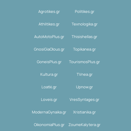
Agrotikes.gr
Politikes.gr
Athlitikes.gr
Texnologika.gr
AutoMotoPlus.gr
Thisishellas.gr
GnosiGiaOlous.gr
Topikanea.gr
GoneisPlus.gr
TourismosPlus.gr
Kultura.gr
TVnea.gr
Loatki.gr
Upnow.gr
Loveis.gr
VresSyntages.gr
ModernaGynaika.gr
Xristianika.gr
OikonomiaPlus.gr
ZoumeKalytera.gr