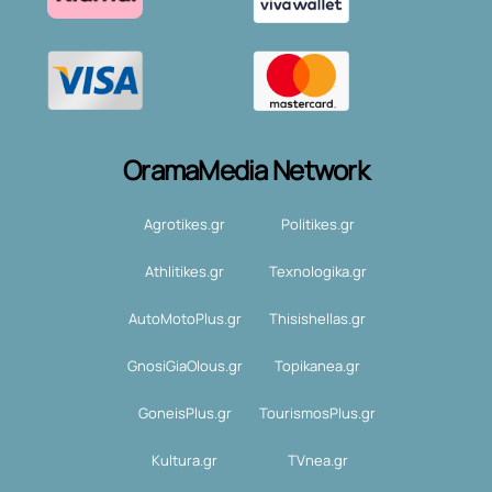
OramaMedia Network
Agrotikes.gr
Politikes.gr
Athlitikes.gr
Texnologika.gr
AutoMotoPlus.gr
Thisishellas.gr
GnosiGiaOlous.gr
Topikanea.gr
GoneisPlus.gr
TourismosPlus.gr
Kultura.gr
TVnea.gr