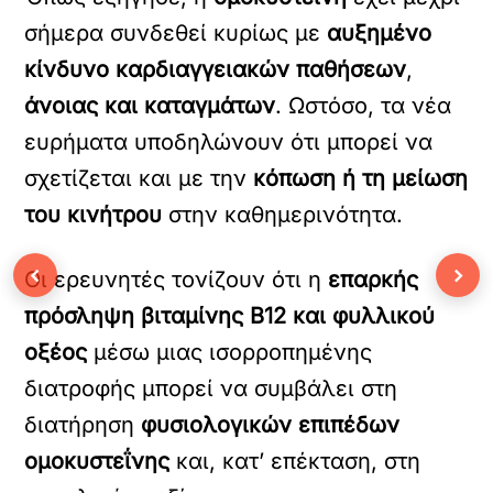
σήμερα συνδεθεί κυρίως με
αυξημένο
κίνδυνο καρδιαγγειακών παθήσεων
,
άνοιας και καταγμάτων
. Ωστόσο, τα νέα
ευρήματα υποδηλώνουν ότι μπορεί να
σχετίζεται και με την
κόπωση ή τη μείωση
του κινήτρου
στην καθημερινότητα.
‹
›
Οι ερευνητές τονίζουν ότι η
επαρκής
πρόσληψη βιταμίνης Β12 και φυλλικού
οξέος
μέσω μιας ισορροπημένης
διατροφής μπορεί να συμβάλει στη
διατήρηση
φυσιολογικών επιπέδων
ομοκυστεΐνης
και, κατ’ επέκταση, στη