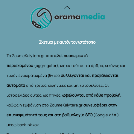
Back
To
Top
Σχετικά με αυτόν τον ιστότοπο
Το ZoumeKalytera.gr
αποτελεί συσσωρευτή
περιεχομένου
(aggregator), ως εκ τούτου τα άρθρα, εικόνες και
τυχόν ενσωματωμένα βίντεο
συλλέγονται και προβάλλονται
αυτόματα
από τρίτες, ελληνικές και μη, ιστοσελίδες. Οι
ιστοσελίδες αυτές, ως πηγές,
ωφελούνται από κάθε προβολή
,
καθώς η εμφάνιση στο ZoumeKalytera.gr
συνεισφέρει στην
επισκεψιμότητά τους και στη βαθμολογία SEO
(Google κ.λπ.)
μέσω backlink κοκ.