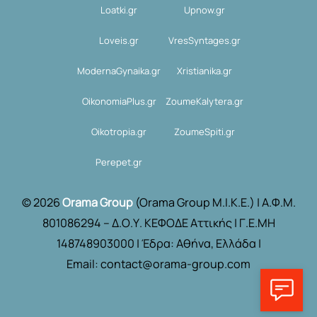
Loatki.gr
Upnow.gr
Loveis.gr
VresSyntages.gr
ModernaGynaika.gr
Xristianika.gr
OikonomiaPlus.gr
ZoumeKalytera.gr
Oikotropia.gr
ZoumeSpiti.gr
Perepet.gr
© 2026
Orama Group
(Orama Group Μ.Ι.Κ.Ε.) | Α.Φ.Μ.
801086294 – Δ.Ο.Υ. ΚΕΦΟΔΕ Αττικής | Γ.Ε.ΜΗ
148748903000 | Έδρα: Αθήνα, Ελλάδα |
Email: contact@orama-group.com