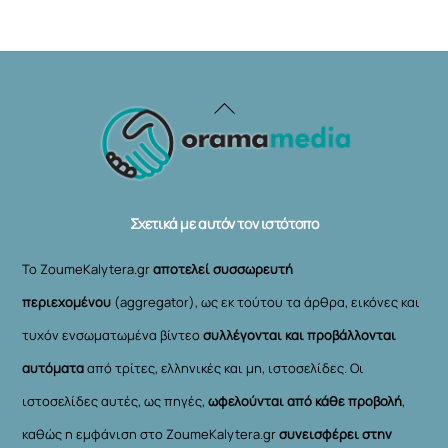
Back
To
Top
Σχετικά με αυτόν τον ιστότοπο
Το ZoumeKalytera.gr
αποτελεί συσσωρευτή
περιεχομένου
(aggregator), ως εκ τούτου τα άρθρα, εικόνες και
τυχόν ενσωματωμένα βίντεο
συλλέγονται και προβάλλονται
αυτόματα
από τρίτες, ελληνικές και μη, ιστοσελίδες. Οι
ιστοσελίδες αυτές, ως πηγές,
ωφελούνται από κάθε προβολή
,
καθώς η εμφάνιση στο ZoumeKalytera.gr
συνεισφέρει στην