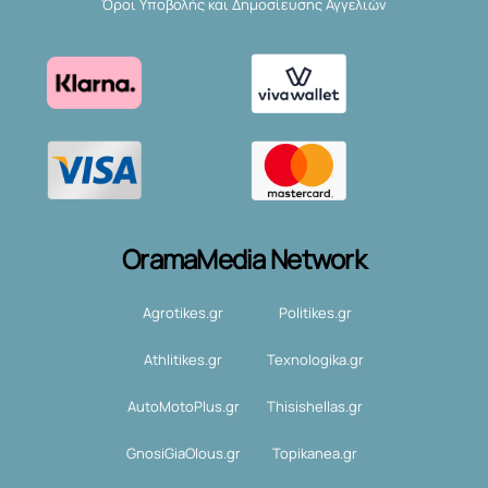
Όροι Υποβολής και Δημοσίευσης Αγγελιών
OramaMedia Network
Agrotikes.gr
Politikes.gr
Athlitikes.gr
Texnologika.gr
AutoMotoPlus.gr
Thisishellas.gr
GnosiGiaOlous.gr
Topikanea.gr