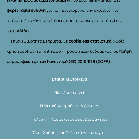
φέρει καμία ευθύνη
για το περιεχόμενο, την ακρίβεια, τις
απόψεις ή τυχόν παραβιάσεις που προέρχονται από τρίτες
ιστοσελίδες.
Η επισκεψιμότητα μετριέται με
cookieless στατιστικά
, χωρίς
χρήση cookies ή αποθήκευση προσωπικών δεδομένων, σε
πλήρη
συμμόρφωση με τον Κανονισμό (ΕΕ) 2016/679 (GDPR)
.
Εταιρικά Στοιχεία
Πώς Λειτουργεί
Πολιτική Απορρήτου & Cookies
Πολιτική Πλουραλισμού και Διαφάνειας
Όροι Χρήσης και Πολιτική Λειτουργίας