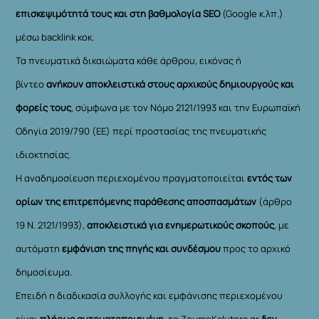
επισκεψιμότητά τους και στη βαθμολογία SEO
(Google κ.λπ.)
μέσω backlink κοκ.
Τα πνευματικά δικαιώματα κάθε άρθρου, εικόνας ή
βίντεο
ανήκουν αποκλειστικά στους αρχικούς δημιουργούς και
φορείς τους
, σύμφωνα με τον Νόμο 2121/1993 και την Ευρωπαϊκή
Οδηγία 2019/790 (ΕΕ) περί προστασίας της πνευματικής
ιδιοκτησίας.
Η αναδημοσίευση περιεχομένου πραγματοποιείται
εντός των
ορίων της επιτρεπόμενης παράθεσης αποσπασμάτων
(άρθρο
19 Ν. 2121/1993),
αποκλειστικά για ενημερωτικούς σκοπούς
, με
αυτόματη
εμφάνιση της πηγής και συνδέσμου
προς το αρχικό
δημοσίευμα.
Επειδή η διαδικασία συλλογής και εμφάνισης περιεχομένου
είναι
πλήρως αυτοματοποιημένη
, το ZoumeKalytera.gr
δεν