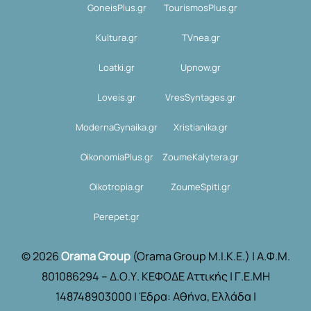
GoneisPlus.gr
TourismosPlus.gr
Kultura.gr
TVnea.gr
Loatki.gr
Upnow.gr
Loveis.gr
VresSyntages.gr
ModernaGynaika.gr
Xristianika.gr
OikonomiaPlus.gr
ZoumeKalytera.gr
Oikotropia.gr
ZoumeSpiti.gr
Perepet.gr
© 2026
Orama Group
(Orama Group Μ.Ι.Κ.Ε.) | Α.Φ.Μ.
801086294 – Δ.Ο.Υ. ΚΕΦΟΔΕ Αττικής | Γ.Ε.ΜΗ
148748903000 | Έδρα: Αθήνα, Ελλάδα |