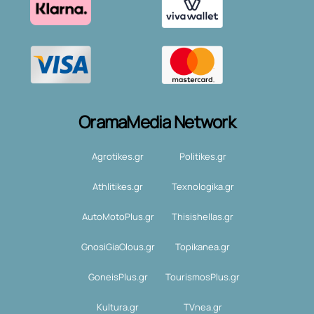
OramaMedia Network
Agrotikes.gr
Politikes.gr
Athlitikes.gr
Texnologika.gr
AutoMotoPlus.gr
Thisishellas.gr
GnosiGiaOlous.gr
Topikanea.gr
GoneisPlus.gr
TourismosPlus.gr
Kultura.gr
TVnea.gr