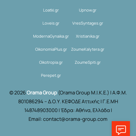
Loatki.gr
Upnow.gr
Loveis.gr
VresSyntages.gr
ModernaGynaika.gr
Xristianika.gr
OikonomiaPlus.gr
ZoumeKalytera.gr
Oikotropia.gr
ZoumeSpiti.gr
Perepet.gr
© 2026
Orama Group
(Orama Group Μ.Ι.Κ.Ε.) | Α.Φ.Μ.
801086294 – Δ.Ο.Υ. ΚΕΦΟΔΕ Αττικής | Γ.Ε.ΜΗ
148748903000 | Έδρα: Αθήνα, Ελλάδα |
Email: contact@orama-group.com