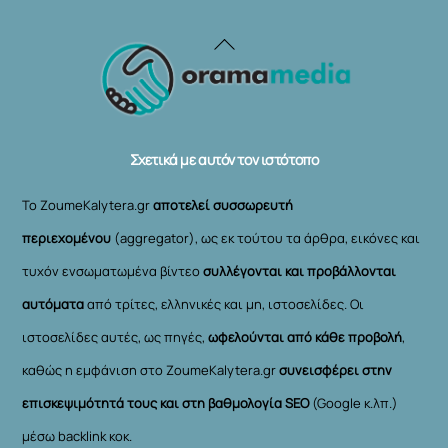
Back
To
Top
Σχετικά με αυτόν τον ιστότοπο
Το ZoumeKalytera.gr
αποτελεί συσσωρευτή
περιεχομένου
(aggregator), ως εκ τούτου τα άρθρα, εικόνες και
τυχόν ενσωματωμένα βίντεο
συλλέγονται και προβάλλονται
αυτόματα
από τρίτες, ελληνικές και μη, ιστοσελίδες. Οι
ιστοσελίδες αυτές, ως πηγές,
ωφελούνται από κάθε προβολή
,
καθώς η εμφάνιση στο ZoumeKalytera.gr
συνεισφέρει στην
επισκεψιμότητά τους και στη βαθμολογία SEO
(Google κ.λπ.)
μέσω backlink κοκ.