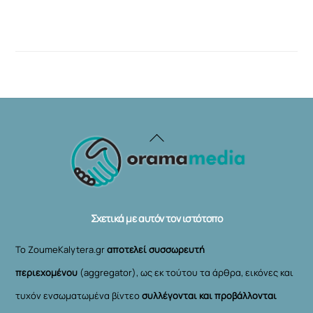
Back
To
Top
Σχετικά με αυτόν τον ιστότοπο
Το ZoumeKalytera.gr
αποτελεί συσσωρευτή
περιεχομένου
(aggregator), ως εκ τούτου τα άρθρα, εικόνες και
τυχόν ενσωματωμένα βίντεο
συλλέγονται και προβάλλονται