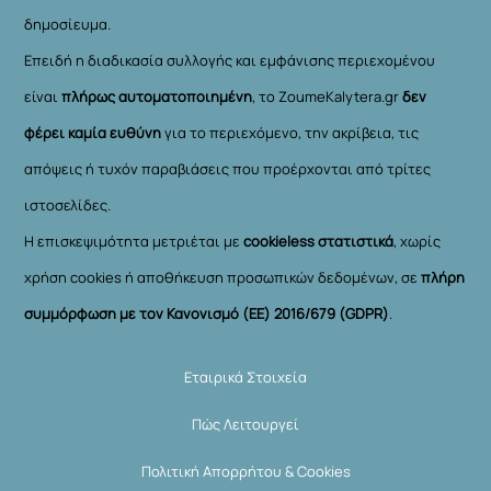
δημοσίευμα.
Επειδή η διαδικασία συλλογής και εμφάνισης περιεχομένου
είναι
πλήρως αυτοματοποιημένη
, το ZoumeKalytera.gr
δεν
φέρει καμία ευθύνη
για το περιεχόμενο, την ακρίβεια, τις
απόψεις ή τυχόν παραβιάσεις που προέρχονται από τρίτες
ιστοσελίδες.
Η επισκεψιμότητα μετριέται με
cookieless στατιστικά
, χωρίς
χρήση cookies ή αποθήκευση προσωπικών δεδομένων, σε
πλήρη
συμμόρφωση με τον Κανονισμό (ΕΕ) 2016/679 (GDPR)
.
Εταιρικά Στοιχεία
Πώς Λειτουργεί
Πολιτική Απορρήτου & Cookies