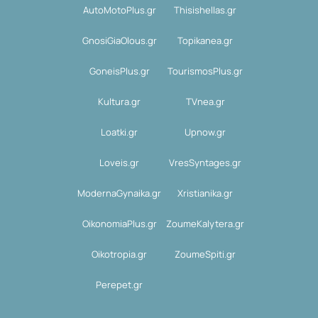
AutoMotoPlus.gr
Thisishellas.gr
GnosiGiaOlous.gr
Topikanea.gr
GoneisPlus.gr
TourismosPlus.gr
Kultura.gr
TVnea.gr
Loatki.gr
Upnow.gr
Loveis.gr
VresSyntages.gr
ModernaGynaika.gr
Xristianika.gr
OikonomiaPlus.gr
ZoumeKalytera.gr
Oikotropia.gr
ZoumeSpiti.gr
Perepet.gr