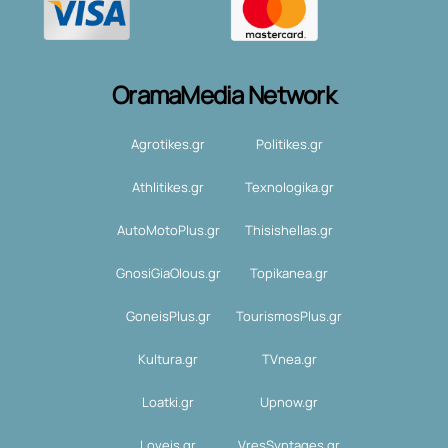
OramaMedia Network
Agrotikes.gr
Politikes.gr
Athlitikes.gr
Texnologika.gr
AutoMotoPlus.gr
Thisishellas.gr
GnosiGiaOlous.gr
Topikanea.gr
GoneisPlus.gr
TourismosPlus.gr
Kultura.gr
TVnea.gr
Loatki.gr
Upnow.gr
Loveis.gr
VresSyntages.gr