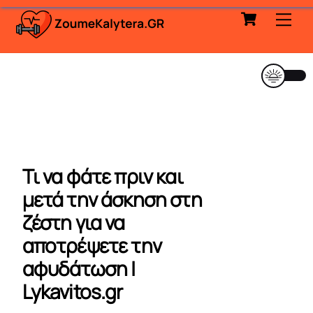
Cart
Skip
Me
to
content
Τι να φάτε πριν και
μετά την άσκηση στη
ζέστη για να
αποτρέψετε την
αφυδάτωση |
Lykavitos.gr