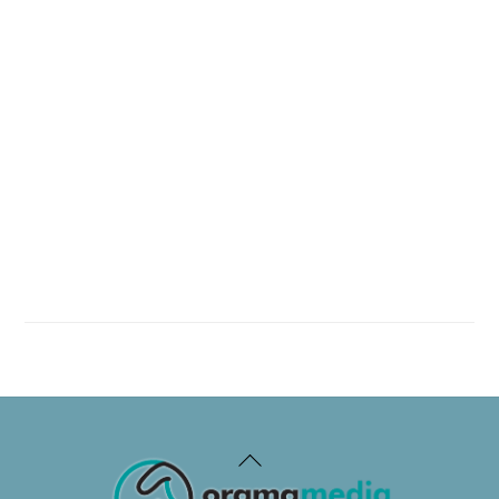
Back
To