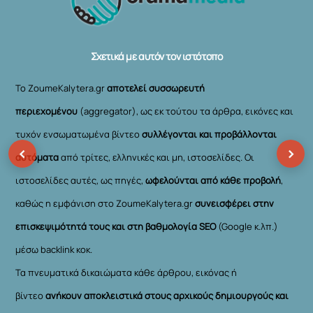
Top
Σχετικά με αυτόν τον ιστότοπο
Το ZoumeKalytera.gr
αποτελεί συσσωρευτή
περιεχομένου
(aggregator), ως εκ τούτου τα άρθρα, εικόνες και
τυχόν ενσωματωμένα βίντεο
συλλέγονται και προβάλλονται
‹
›
αυτόματα
από τρίτες, ελληνικές και μη, ιστοσελίδες. Οι
ιστοσελίδες αυτές, ως πηγές,
ωφελούνται από κάθε προβολή
,
καθώς η εμφάνιση στο ZoumeKalytera.gr
συνεισφέρει στην
επισκεψιμότητά τους και στη βαθμολογία SEO
(Google κ.λπ.)
μέσω backlink κοκ.
Τα πνευματικά δικαιώματα κάθε άρθρου, εικόνας ή
βίντεο
ανήκουν αποκλειστικά στους αρχικούς δημιουργούς και