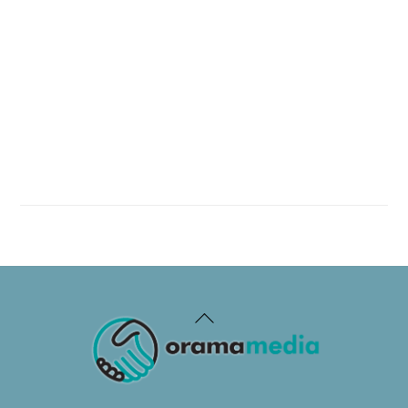
Back
To
Top