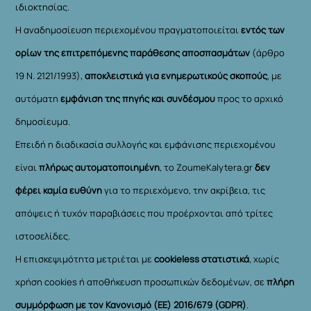
ιδιοκτησίας.
Η αναδημοσίευση περιεχομένου πραγματοποιείται
εντός των
ορίων της επιτρεπόμενης παράθεσης αποσπασμάτων
(άρθρο
19 Ν. 2121/1993),
αποκλειστικά για ενημερωτικούς σκοπούς
, με
αυτόματη
εμφάνιση της πηγής και συνδέσμου
προς το αρχικό
δημοσίευμα.
Επειδή η διαδικασία συλλογής και εμφάνισης περιεχομένου
είναι
πλήρως αυτοματοποιημένη
, το ZoumeKalytera.gr
δεν
φέρει καμία ευθύνη
για το περιεχόμενο, την ακρίβεια, τις
απόψεις ή τυχόν παραβιάσεις που προέρχονται από τρίτες
ιστοσελίδες.
Η επισκεψιμότητα μετριέται με
cookieless στατιστικά
, χωρίς
χρήση cookies ή αποθήκευση προσωπικών δεδομένων, σε
πλήρη
συμμόρφωση με τον Κανονισμό (ΕΕ) 2016/679 (GDPR)
.