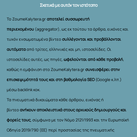
Σχετικά με αυτόν τον ιστότοπο
Το ZoumeKalytera.gr
αποτελεί συσσωρευτή
περιεχομένου
(aggregator), ως εκ τούτου τα άρθρα, εικόνες και
τυχόν ενσωματωμένα βίντεο
συλλέγονται και προβάλλονται
αυτόματα
από τρίτες, ελληνικές και μη, ιστοσελίδες. Οι
ιστοσελίδες αυτές, ως πηγές,
ωφελούνται από κάθε προβολή
,
καθώς η εμφάνιση στο ZoumeKalytera.gr
συνεισφέρει στην
επισκεψιμότητά τους και στη βαθμολογία SEO
(Google κ.λπ.)
μέσω backlink κοκ.
Τα πνευματικά δικαιώματα κάθε άρθρου, εικόνας ή
βίντεο
ανήκουν αποκλειστικά στους αρχικούς δημιουργούς και
φορείς τους
, σύμφωνα με τον Νόμο 2121/1993 και την Ευρωπαϊκή
Οδηγία 2019/790 (ΕΕ) περί προστασίας της πνευματικής