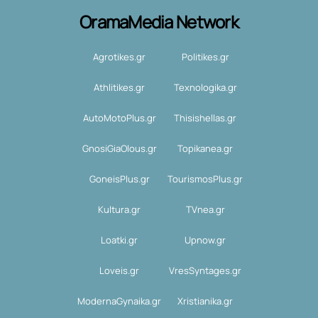
OramaMedia Network
Agrotikes.gr
Politikes.gr
Athlitikes.gr
Texnologika.gr
AutoMotoPlus.gr
Thisishellas.gr
GnosiGiaOlous.gr
Topikanea.gr
GoneisPlus.gr
TourismosPlus.gr
Kultura.gr
TVnea.gr
Loatki.gr
Upnow.gr
Loveis.gr
VresSyntages.gr
ModernaGynaika.gr
Xristianika.gr