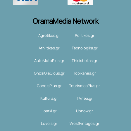
OramaMedia Network
Agrotikes.gr
Politikes.gr
Athlitikes.gr
Texnologika.gr
AutoMotoPlus.gr
Thisishellas.gr
GnosiGiaOlous.gr
Topikanea.gr
GoneisPlus.gr
TourismosPlus.gr
Kultura.gr
TVnea.gr
Loatki.gr
Upnow.gr
Loveis.gr
VresSyntages.gr