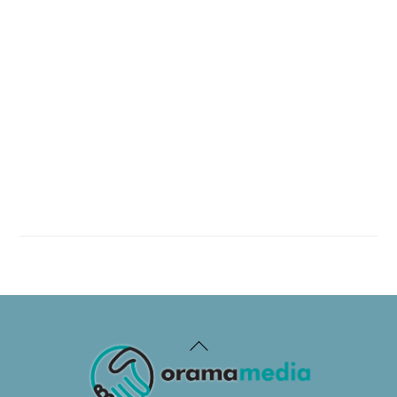
Back
To