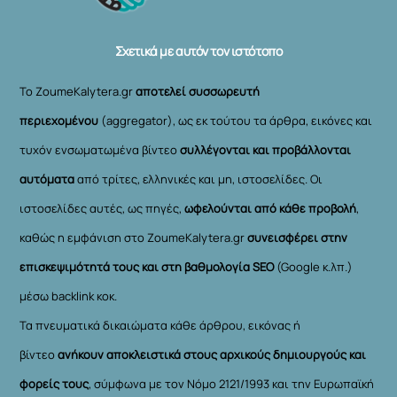
Top
Σχετικά με αυτόν τον ιστότοπο
Το ZoumeKalytera.gr
αποτελεί συσσωρευτή
περιεχομένου
(aggregator), ως εκ τούτου τα άρθρα, εικόνες και
τυχόν ενσωματωμένα βίντεο
συλλέγονται και προβάλλονται
αυτόματα
από τρίτες, ελληνικές και μη, ιστοσελίδες. Οι
ιστοσελίδες αυτές, ως πηγές,
ωφελούνται από κάθε προβολή
,
καθώς η εμφάνιση στο ZoumeKalytera.gr
συνεισφέρει στην
επισκεψιμότητά τους και στη βαθμολογία SEO
(Google κ.λπ.)
μέσω backlink κοκ.
Τα πνευματικά δικαιώματα κάθε άρθρου, εικόνας ή
βίντεο
ανήκουν αποκλειστικά στους αρχικούς δημιουργούς και
φορείς τους
, σύμφωνα με τον Νόμο 2121/1993 και την Ευρωπαϊκή