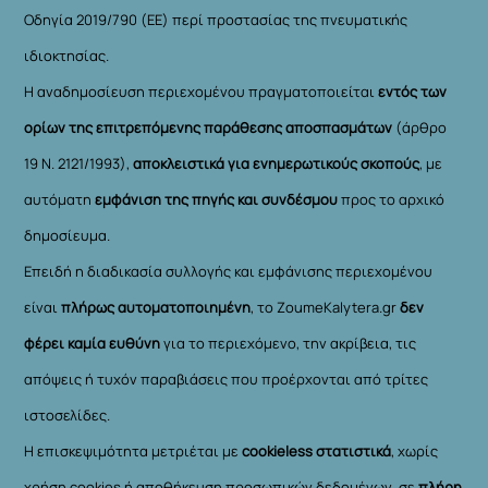
Οδηγία 2019/790 (ΕΕ) περί προστασίας της πνευματικής
ιδιοκτησίας.
Η αναδημοσίευση περιεχομένου πραγματοποιείται
εντός των
ορίων της επιτρεπόμενης παράθεσης αποσπασμάτων
(άρθρο
19 Ν. 2121/1993),
αποκλειστικά για ενημερωτικούς σκοπούς
, με
αυτόματη
εμφάνιση της πηγής και συνδέσμου
προς το αρχικό
δημοσίευμα.
Επειδή η διαδικασία συλλογής και εμφάνισης περιεχομένου
είναι
πλήρως αυτοματοποιημένη
, το ZoumeKalytera.gr
δεν
φέρει καμία ευθύνη
για το περιεχόμενο, την ακρίβεια, τις
απόψεις ή τυχόν παραβιάσεις που προέρχονται από τρίτες
ιστοσελίδες.
Η επισκεψιμότητα μετριέται με
cookieless στατιστικά
, χωρίς
χρήση cookies ή αποθήκευση προσωπικών δεδομένων, σε
πλήρη