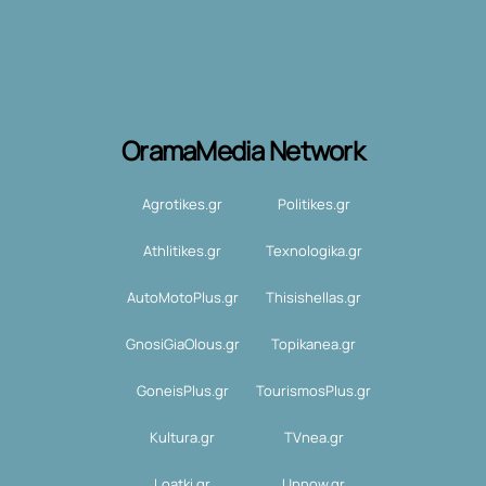
OramaMedia Network
Agrotikes.gr
Politikes.gr
Athlitikes.gr
Texnologika.gr
AutoMotoPlus.gr
Thisishellas.gr
GnosiGiaOlous.gr
Topikanea.gr
GoneisPlus.gr
TourismosPlus.gr
Kultura.gr
TVnea.gr
Loatki.gr
Upnow.gr