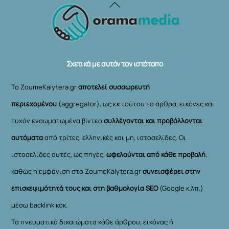
Back
To
Top
Σχετικά με αυτόν τον ιστότοπο
Το ZoumeKalytera.gr
αποτελεί συσσωρευτή
περιεχομένου
(aggregator), ως εκ τούτου τα άρθρα, εικόνες και
τυχόν ενσωματωμένα βίντεο
συλλέγονται και προβάλλονται
αυτόματα
από τρίτες, ελληνικές και μη, ιστοσελίδες. Οι
ιστοσελίδες αυτές, ως πηγές,
ωφελούνται από κάθε προβολή
,
καθώς η εμφάνιση στο ZoumeKalytera.gr
συνεισφέρει στην
επισκεψιμότητά τους και στη βαθμολογία SEO
(Google κ.λπ.)
μέσω backlink κοκ.
Τα πνευματικά δικαιώματα κάθε άρθρου, εικόνας ή