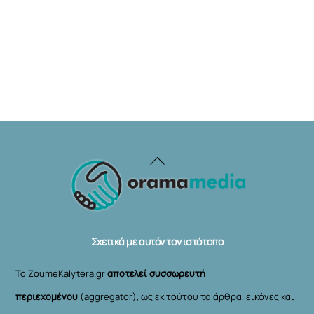
Back
To
Top
Σχετικά με αυτόν τον ιστότοπο
Το ZoumeKalytera.gr
αποτελεί συσσωρευτή
περιεχομένου
(aggregator), ως εκ τούτου τα άρθρα, εικόνες και