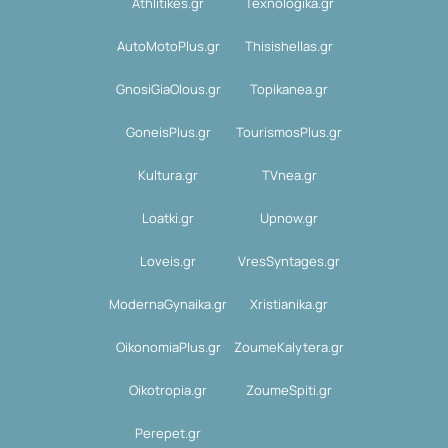
Athlitikes.gr
Texnologika.gr
AutoMotoPlus.gr
Thisishellas.gr
GnosiGiaOlous.gr
Topikanea.gr
GoneisPlus.gr
TourismosPlus.gr
Kultura.gr
TVnea.gr
Loatki.gr
Upnow.gr
Loveis.gr
VresSyntages.gr
ModernaGynaika.gr
Xristianika.gr
OikonomiaPlus.gr
ZoumeKalytera.gr
Oikotropia.gr
ZoumeSpiti.gr
Perepet.gr