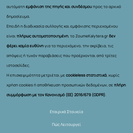
αυτόματη
εμφάνιση της πηγής και συνδέσμου
προς το αρχικό
δημοσίευμα.
Επειδή η διαδικασία συλλογής και εμφάνισης περιεχομένου
είναι
πλήρως αυτοματοποιημένη
, το ZoumeKalytera.gr
δεν
φέρει καμία ευθύνη
για το περιεχόμενο, την ακρίβεια, τις
απόψεις ή τυχόν παραβιάσεις που προέρχονται από τρίτες
ιστοσελίδες.
Η επισκεψιμότητα μετριέται με
cookieless στατιστικά
, χωρίς
χρήση cookies ή αποθήκευση προσωπικών δεδομένων, σε
πλήρη
συμμόρφωση με τον Κανονισμό (ΕΕ) 2016/679 (GDPR)
.
Εταιρικά Στοιχεία
Πώς Λειτουργεί