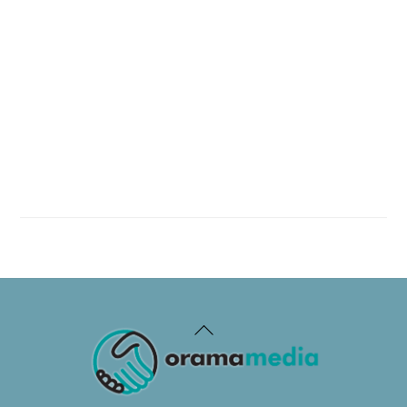
Back
To
Top