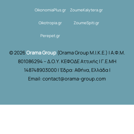
OikonomiaPlus.gr
ZoumeKalytera.gr
Oikotropia.gr
ZoumeSpiti.gr
Perepet.gr
© 2026
Orama Group
(Orama Group Μ.Ι.Κ.Ε.) | Α.Φ.Μ.
801086294 – Δ.Ο.Υ. ΚΕΦΟΔΕ Αττικής | Γ.Ε.ΜΗ
148748903000 | Έδρα: Αθήνα, Ελλάδα |
Email: contact@orama-group.com