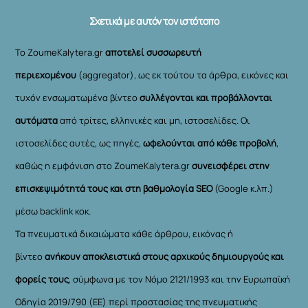
Σχετικά με αυτόν τον ιστότοπο
Το ZoumeKalytera.gr
αποτελεί συσσωρευτή
περιεχομένου
(aggregator), ως εκ τούτου τα άρθρα, εικόνες και
τυχόν ενσωματωμένα βίντεο
συλλέγονται και προβάλλονται
αυτόματα
από τρίτες, ελληνικές και μη, ιστοσελίδες. Οι
ιστοσελίδες αυτές, ως πηγές,
ωφελούνται από κάθε προβολή
,
καθώς η εμφάνιση στο ZoumeKalytera.gr
συνεισφέρει στην
επισκεψιμότητά τους και στη βαθμολογία SEO
(Google κ.λπ.)
μέσω backlink κοκ.
Τα πνευματικά δικαιώματα κάθε άρθρου, εικόνας ή
βίντεο
ανήκουν αποκλειστικά στους αρχικούς δημιουργούς και
φορείς τους
, σύμφωνα με τον Νόμο 2121/1993 και την Ευρωπαϊκή
Οδηγία 2019/790 (ΕΕ) περί προστασίας της πνευματικής