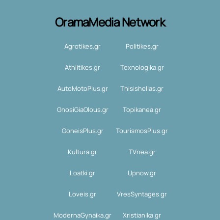
OramaMedia Network
Agrotikes.gr
Politikes.gr
Athlitikes.gr
Texnologika.gr
AutoMotoPlus.gr
Thisishellas.gr
GnosiGiaOlous.gr
Topikanea.gr
GoneisPlus.gr
TourismosPlus.gr
Kultura.gr
TVnea.gr
Loatki.gr
Upnow.gr
Loveis.gr
VresSyntages.gr
ModernaGynaika.gr
Xristianika.gr