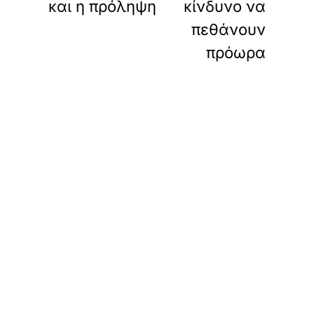
και η πρόληψη
κίνδυνο να
πεθάνουν
πρόωρα