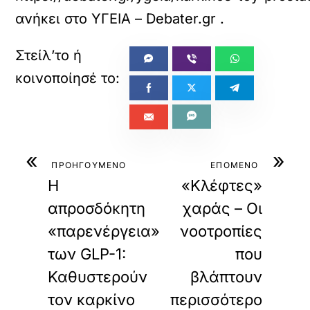
ανήκει στο
ΥΓΕΙΑ – Debater.gr
.
«
»
ΠΡΟΗΓΟΥΜΕΝΟ
ΕΠΟΜΕΝΟ
Η
«Κλέφτες»
απροσδόκητη
χαράς – Οι
«παρενέργεια»
νοοτροπίες
των GLP-1:
που
Καθυστερούν
βλάπτουν
τον καρκίνο
περισσότερο