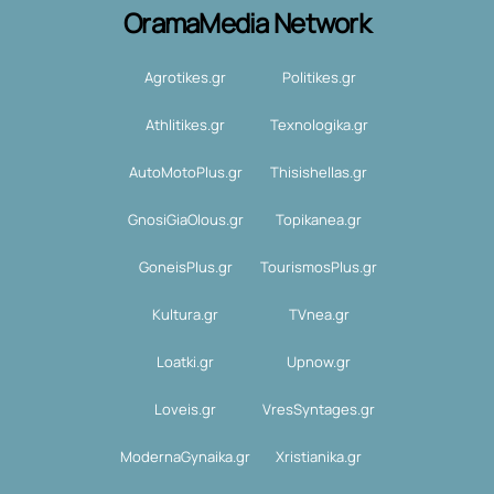
OramaMedia Network
Agrotikes.gr
Politikes.gr
Athlitikes.gr
Texnologika.gr
AutoMotoPlus.gr
Thisishellas.gr
GnosiGiaOlous.gr
Topikanea.gr
GoneisPlus.gr
TourismosPlus.gr
Kultura.gr
TVnea.gr
Loatki.gr
Upnow.gr
Loveis.gr
VresSyntages.gr
ModernaGynaika.gr
Xristianika.gr