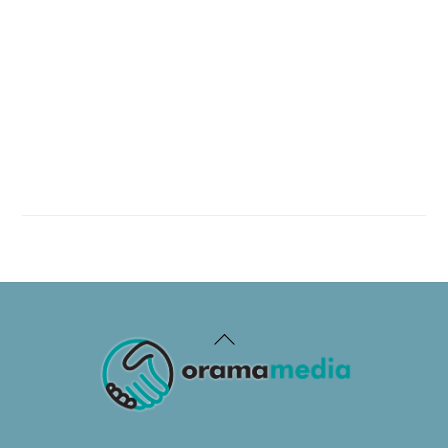
Back
To
Top