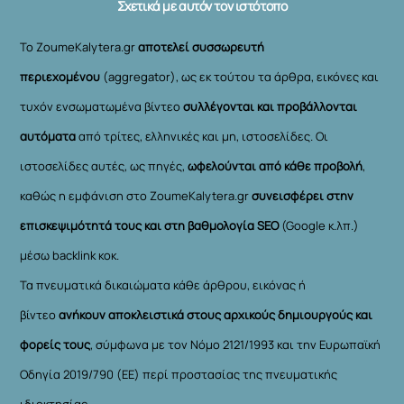
Σχετικά με αυτόν τον ιστότοπο
Το ZoumeKalytera.gr
αποτελεί συσσωρευτή
περιεχομένου
(aggregator), ως εκ τούτου τα άρθρα, εικόνες και
τυχόν ενσωματωμένα βίντεο
συλλέγονται και προβάλλονται
αυτόματα
από τρίτες, ελληνικές και μη, ιστοσελίδες. Οι
ιστοσελίδες αυτές, ως πηγές,
ωφελούνται από κάθε προβολή
,
καθώς η εμφάνιση στο ZoumeKalytera.gr
συνεισφέρει στην
επισκεψιμότητά τους και στη βαθμολογία SEO
(Google κ.λπ.)
μέσω backlink κοκ.
Τα πνευματικά δικαιώματα κάθε άρθρου, εικόνας ή
βίντεο
ανήκουν αποκλειστικά στους αρχικούς δημιουργούς και
φορείς τους
, σύμφωνα με τον Νόμο 2121/1993 και την Ευρωπαϊκή
Οδηγία 2019/790 (ΕΕ) περί προστασίας της πνευματικής
ιδιοκτησίας.