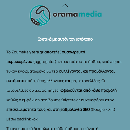
Back
To
Top
Σχετικά με αυτόν τον ιστότοπο
Το ZoumeKalytera.gr
αποτελεί συσσωρευτή
περιεχομένου
(aggregator), ως εκ τούτου τα άρθρα, εικόνες και
τυχόν ενσωματωμένα βίντεο
συλλέγονται και προβάλλονται
αυτόματα
από τρίτες, ελληνικές και μη, ιστοσελίδες. Οι
ιστοσελίδες αυτές, ως πηγές,
ωφελούνται από κάθε προβολή
,
καθώς η εμφάνιση στο ZoumeKalytera.gr
συνεισφέρει στην
επισκεψιμότητά τους και στη βαθμολογία SEO
(Google κ.λπ.)
μέσω backlink κοκ.
Τα πνευματικά δικαιώματα κάθε άρθρου, εικόνας ή