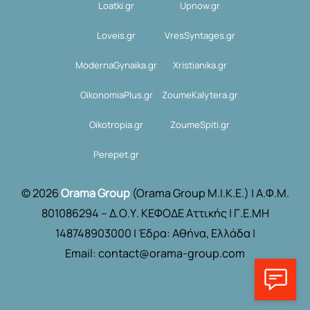
Loatki.gr
Upnow.gr
Loveis.gr
VresSyntages.gr
ModernaGynaika.gr
Xristianika.gr
OikonomiaPlus.gr
ZoumeKalytera.gr
Oikotropia.gr
ZoumeSpiti.gr
Perepet.gr
© 2026
Orama Group
(Orama Group Μ.Ι.Κ.Ε.) | Α.Φ.Μ.
801086294 – Δ.Ο.Υ. ΚΕΦΟΔΕ Αττικής | Γ.Ε.ΜΗ
148748903000 | Έδρα: Αθήνα, Ελλάδα |
Email: contact@orama-group.com