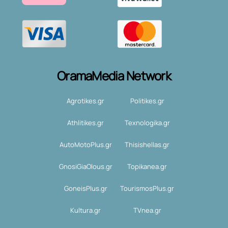
OramaMedia Network
Agrotikes.gr
Politikes.gr
Athlitikes.gr
Texnologika.gr
AutoMotoPlus.gr
Thisishellas.gr
GnosiGiaOlous.gr
Topikanea.gr
GoneisPlus.gr
TourismosPlus.gr
Kultura.gr
TVnea.gr