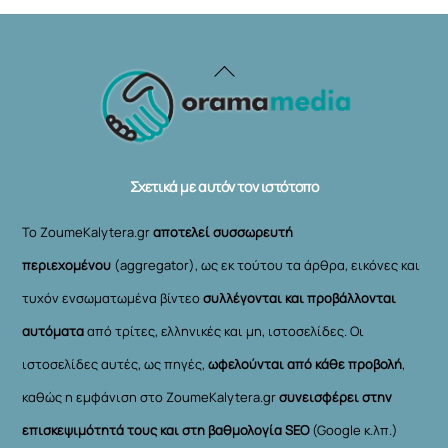
Back
To
Top
Σχετικά με αυτόν τον ιστότοπο
Το ZoumeKalytera.gr
αποτελεί συσσωρευτή
περιεχομένου
(aggregator), ως εκ τούτου τα άρθρα, εικόνες και
τυχόν ενσωματωμένα βίντεο
συλλέγονται και προβάλλονται
αυτόματα
από τρίτες, ελληνικές και μη, ιστοσελίδες. Οι
ιστοσελίδες αυτές, ως πηγές,
ωφελούνται από κάθε προβολή
,
καθώς η εμφάνιση στο ZoumeKalytera.gr
συνεισφέρει στην
επισκεψιμότητά τους και στη βαθμολογία SEO
(Google κ.λπ.)