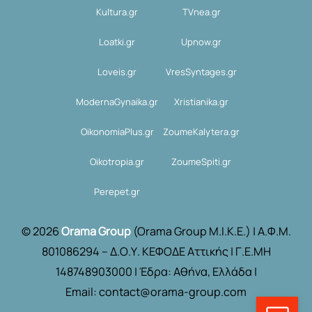
Kultura.gr
TVnea.gr
Loatki.gr
Upnow.gr
Loveis.gr
VresSyntages.gr
ModernaGynaika.gr
Xristianika.gr
OikonomiaPlus.gr
ZoumeKalytera.gr
Oikotropia.gr
ZoumeSpiti.gr
Perepet.gr
© 2026
Orama Group
(Orama Group Μ.Ι.Κ.Ε.) | Α.Φ.Μ.
801086294 – Δ.Ο.Υ. ΚΕΦΟΔΕ Αττικής | Γ.Ε.ΜΗ
148748903000 | Έδρα: Αθήνα, Ελλάδα |
Email: contact@orama-group.com