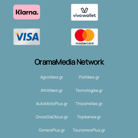
OramaMedia Network
Agrotikes.gr
Politikes.gr
Athlitikes.gr
Texnologika.gr
AutoMotoPlus.gr
Thisishellas.gr
GnosiGiaOlous.gr
Topikanea.gr
GoneisPlus.gr
TourismosPlus.gr