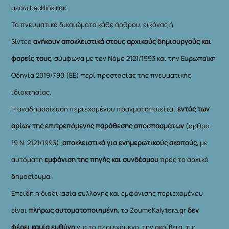
μέσω backlink κοκ.
Τα πνευματικά δικαιώματα κάθε άρθρου, εικόνας ή
βίντεο
ανήκουν αποκλειστικά στους αρχικούς δημιουργούς και
φορείς τους
, σύμφωνα με τον Νόμο 2121/1993 και την Ευρωπαϊκή
Οδηγία 2019/790 (ΕΕ) περί προστασίας της πνευματικής
ιδιοκτησίας.
Η αναδημοσίευση περιεχομένου πραγματοποιείται
εντός των
ορίων της επιτρεπόμενης παράθεσης αποσπασμάτων
(άρθρο
19 Ν. 2121/1993),
αποκλειστικά για ενημερωτικούς σκοπούς
, με
αυτόματη
εμφάνιση της πηγής και συνδέσμου
προς το αρχικό
δημοσίευμα.
Επειδή η διαδικασία συλλογής και εμφάνισης περιεχομένου
είναι
πλήρως αυτοματοποιημένη
, το ZoumeKalytera.gr
δεν
φέρει καμία ευθύνη
για το περιεχόμενο, την ακρίβεια, τις