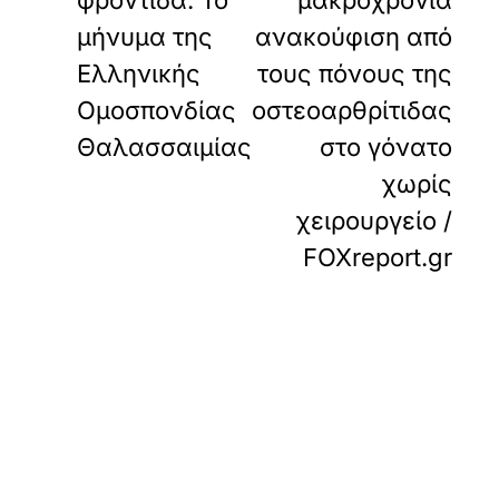
φροντίδα: Το
μακροχρόνια
μήνυμα της
ανακούφιση από
Ελληνικής
τους πόνους της
Ομοσπονδίας
οστεοαρθρίτιδας
Θαλασσαιμίας
στο γόνατο
χωρίς
χειρουργείο /
FOXreport.gr