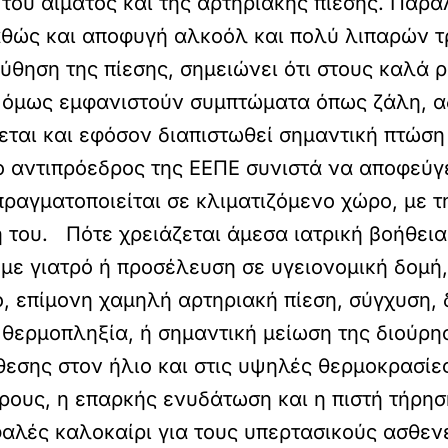
 του αίματος και της αρτηριακής πίεσης. Παρ
καθώς και αποφυγή αλκοόλ και πολύ λιπαρών 
ηση της πίεσης, σημειώνει ότι στους καλά ρ
 όμως εμφανιστούν συμπτώματα όπως ζάλη, αδ
ται και εφόσον διαπιστωθεί σημαντική πτώση
 ο αντιπρόεδρος της ΕΕΠΕ συνιστά να αποφεύγ
ραγματοποιείται σε κλιματιζόμενο χώρο, με 
ή του. Πότε χρειάζεται άμεσα ιατρική βοήθε
 με γιατρό ή προσέλευση σε υγειονομική δομή,
ο, επίμονη χαμηλή αρτηριακή πίεση, σύγχυση
θερμοπληξία, ή σημαντική μείωση της διούρησ
θεσης στον ήλιο και στις υψηλές θερμοκρασίε
ρους, η επαρκής ενυδάτωση και η πιστή τήρησ
αλές καλοκαίρι για τους υπερτασικούς ασθενε