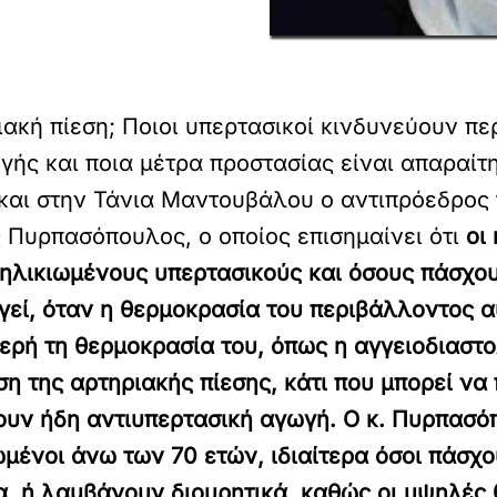
κή πίεση; Ποιοι υπερτασικοί κινδυνεύουν περ
ής και ποια μέτρα προστασίας είναι απαραίτ
 και στην Τάνια Μαντουβάλου ο αντιπρόεδρος
Πυρπασόπουλος, ο οποίος επισημαίνει ότι
οι
ς ηλικιωμένους υπερτασικούς και όσους πάσχ
γεί, όταν η θερμοκρασία του περιβάλλοντος α
ερή τη θερμοκρασία του, όπως η αγγειοδιαστο
η της αρτηριακής πίεσης, κάτι που μπορεί ν
υν ήδη αντιυπερτασική αγωγή. Ο κ. Πυρπασόπ
ωμένοι άνω των 70 ετών, ιδιαίτερα όσοι πάσχ
, ή λαμβάνουν διουρητικά, καθώς οι υψηλές 