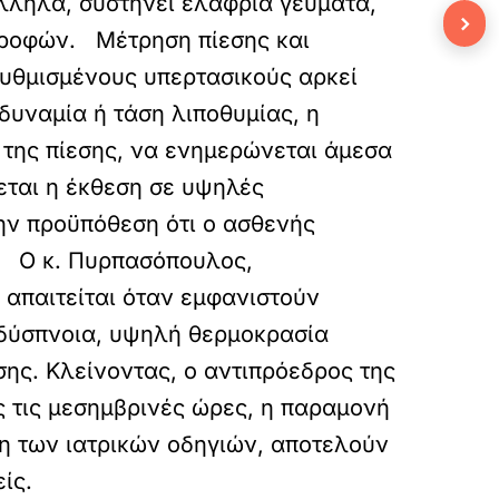
άλληλα, συστήνει ελαφριά γεύματα,
›
τροφών. Μέτρηση πίεσης και
υθμισμένους υπερτασικούς αρκεί
υναμία ή τάση λιποθυμίας, η
 της πίεσης, να ενημερώνεται άμεσα
εται η έκθεση σε υψηλές
την προϋπόθεση ότι ο ασθενής
ια Ο κ. Πυρπασόπουλος,
 απαιτείται όταν εμφανιστούν
, δύσπνοια, υψηλή θερμοκρασία
ης. Κλείνοντας, ο αντιπρόεδρος της
ς τις μεσημβρινές ώρες, η παραμονή
η των ιατρικών οδηγιών, αποτελούν
ίς.