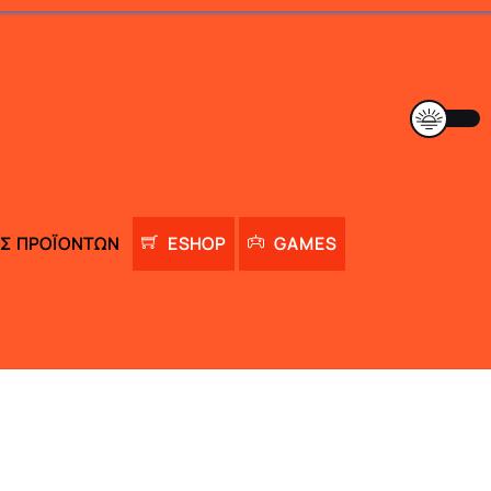
Σ ΠΡΟΪΌΝΤΩΝ
ESHOP
GAMES