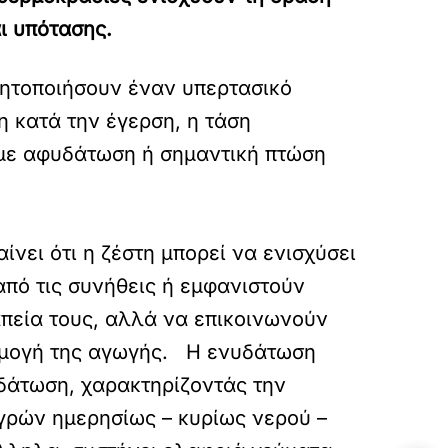
ι υπότασης.
ητοποιήσουν έναν υπερτασικό
η κατά την έγερση, η τάση
ι με αφυδάτωση ή σημαντική πτώση
ει ότι η ζέστη μπορεί να ενισχύσει
από τις συνήθεις ή εμφανιστούν
απεία τους, αλλά να επικοινωνούν
αρμογή της αγωγής. Η ενυδάτωση
υδάτωση, χαρακτηρίζοντάς την
γρών ημερησίως – κυρίως νερού –