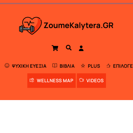
Cart
Αναζήτηση
ΨΥΧΙΚΉ ΕΥΕΞΊΑ
ΒΙΒΛΊΑ
PLUS
ΕΠΙΛΟΓΈ
WELLNESS MAP
VIDEOS