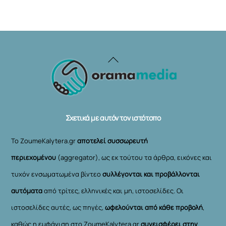
Back
To
Top
Σχετικά με αυτόν τον ιστότοπο
Το ZoumeKalytera.gr
αποτελεί συσσωρευτή
περιεχομένου
(aggregator), ως εκ τούτου τα άρθρα, εικόνες και
τυχόν ενσωματωμένα βίντεο
συλλέγονται και προβάλλονται
αυτόματα
από τρίτες, ελληνικές και μη, ιστοσελίδες. Οι
ιστοσελίδες αυτές, ως πηγές,
ωφελούνται από κάθε προβολή
,
καθώς η εμφάνιση στο ZoumeKalytera.gr
συνεισφέρει στην