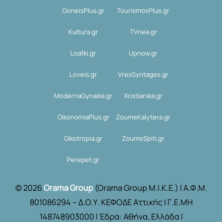
GoneisPlus.gr
TourismosPlus.gr
Kultura.gr
TVnea.gr
Loatki.gr
Upnow.gr
Loveis.gr
VresSyntages.gr
ModernaGynaika.gr
Xristianika.gr
OikonomiaPlus.gr
ZoumeKalytera.gr
Oikotropia.gr
ZoumeSpiti.gr
Perepet.gr
© 2026
Orama Group
(Orama Group Μ.Ι.Κ.Ε.) | Α.Φ.Μ.
801086294 – Δ.Ο.Υ. ΚΕΦΟΔΕ Αττικής | Γ.Ε.ΜΗ
148748903000 | Έδρα: Αθήνα, Ελλάδα |