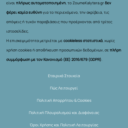
είναι
πλήρως αυτοματοποιημένη
, το ZoumeKalytera.gr
δεν
φέρει καμία ευθύνη
για το περιεχόμενο, την ακρίβεια, τις
απόψεις ή τυχόν παραβιάσεις που προέρχονται από τρίτες
ιστοσελίδες.
Η επισκεψιμότητα μετριέται με
cookieless στατιστικά
, χωρίς
χρήση cookies ή αποθήκευση προσωπικών δεδομένων, σε
πλήρη
συμμόρφωση με τον Κανονισμό (ΕΕ) 2016/679 (GDPR)
.
Εταιρικά Στοιχεία
Πώς Λειτουργεί
Πολιτική Απορρήτου & Cookies
Πολιτική Πλουραλισμού και Διαφάνειας
Όροι Χρήσης και Πολιτική Λειτουργίας