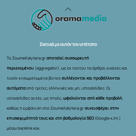
Back
To
Top
Σχετικά με αυτόν τον ιστότοπο
Το ZoumeKalytera.gr
αποτελεί συσσωρευτή
περιεχομένου
(aggregator), ως εκ τούτου τα άρθρα, εικόνες και
τυχόν ενσωματωμένα βίντεο
συλλέγονται και προβάλλονται
αυτόματα
από τρίτες, ελληνικές και μη, ιστοσελίδες. Οι
ιστοσελίδες αυτές, ως πηγές,
ωφελούνται από κάθε προβολή
,
καθώς η εμφάνιση στο ZoumeKalytera.gr
συνεισφέρει στην
επισκεψιμότητά τους και στη βαθμολογία SEO
(Google κ.λπ.)
μέσω backlink κοκ.