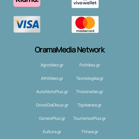
OramaMedia Network
Agrotikes.gr
Politikes.gr
Athlitikes.gr
Texnologika.gr
AutoMotoPlus.gr
Thisishellas.gr
GnosiGiaOlous.gr
Topikanea.gr
GoneisPlus.gr
TourismosPlus.gr
Kultura.gr
TVnea.gr