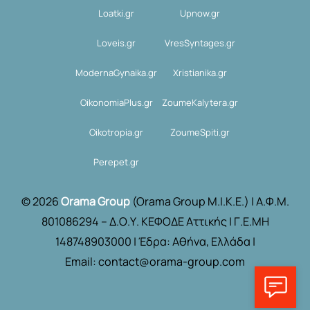
Loatki.gr
Upnow.gr
Loveis.gr
VresSyntages.gr
ModernaGynaika.gr
Xristianika.gr
OikonomiaPlus.gr
ZoumeKalytera.gr
Oikotropia.gr
ZoumeSpiti.gr
Perepet.gr
© 2026
Orama Group
(Orama Group Μ.Ι.Κ.Ε.) | Α.Φ.Μ.
801086294 – Δ.Ο.Υ. ΚΕΦΟΔΕ Αττικής | Γ.Ε.ΜΗ
148748903000 | Έδρα: Αθήνα, Ελλάδα |
Email: contact@orama-group.com