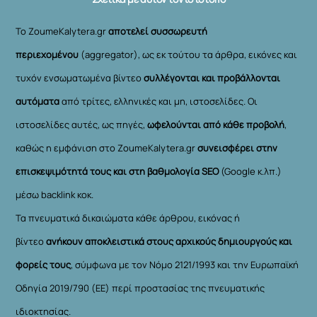
Το ZoumeKalytera.gr
αποτελεί συσσωρευτή
περιεχομένου
(aggregator), ως εκ τούτου τα άρθρα, εικόνες και
τυχόν ενσωματωμένα βίντεο
συλλέγονται και προβάλλονται
αυτόματα
από τρίτες, ελληνικές και μη, ιστοσελίδες. Οι
ιστοσελίδες αυτές, ως πηγές,
ωφελούνται από κάθε προβολή
,
καθώς η εμφάνιση στο ZoumeKalytera.gr
συνεισφέρει στην
επισκεψιμότητά τους και στη βαθμολογία SEO
(Google κ.λπ.)
μέσω backlink κοκ.
Τα πνευματικά δικαιώματα κάθε άρθρου, εικόνας ή
βίντεο
ανήκουν αποκλειστικά στους αρχικούς δημιουργούς και
φορείς τους
, σύμφωνα με τον Νόμο 2121/1993 και την Ευρωπαϊκή
Οδηγία 2019/790 (ΕΕ) περί προστασίας της πνευματικής
ιδιοκτησίας.