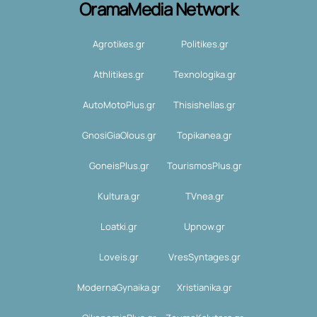
OramaMedia Network
Agrotikes.gr
Politikes.gr
Athlitikes.gr
Texnologika.gr
AutoMotoPlus.gr
Thisishellas.gr
GnosiGiaOlous.gr
Topikanea.gr
GoneisPlus.gr
TourismosPlus.gr
Kultura.gr
TVnea.gr
Loatki.gr
Upnow.gr
Loveis.gr
VresSyntages.gr
ModernaGynaika.gr
Xristianika.gr