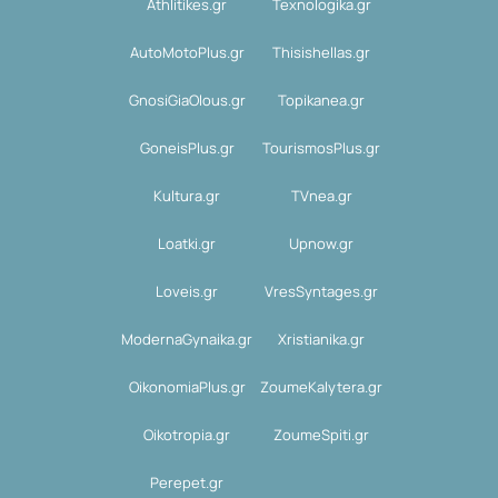
Athlitikes.gr
Texnologika.gr
AutoMotoPlus.gr
Thisishellas.gr
GnosiGiaOlous.gr
Topikanea.gr
GoneisPlus.gr
TourismosPlus.gr
Kultura.gr
TVnea.gr
Loatki.gr
Upnow.gr
Loveis.gr
VresSyntages.gr
ModernaGynaika.gr
Xristianika.gr
OikonomiaPlus.gr
ZoumeKalytera.gr
Oikotropia.gr
ZoumeSpiti.gr
Perepet.gr