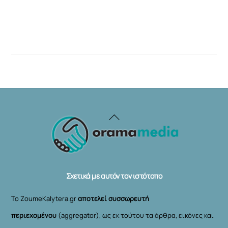
Back
To
Top
Σχετικά με αυτόν τον ιστότοπο
Το ZoumeKalytera.gr
αποτελεί συσσωρευτή
περιεχομένου
(aggregator), ως εκ τούτου τα άρθρα, εικόνες και