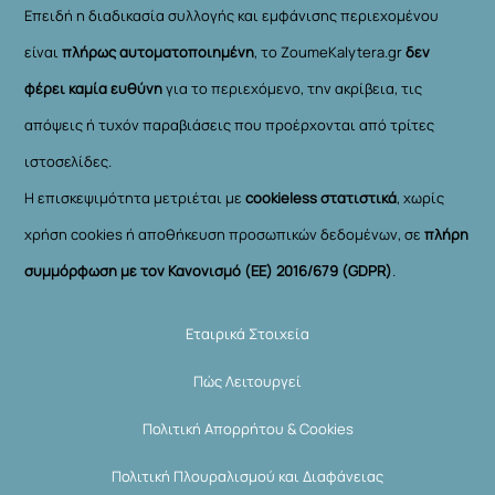
Επειδή η διαδικασία συλλογής και εμφάνισης περιεχομένου
είναι
πλήρως αυτοματοποιημένη
, το ZoumeKalytera.gr
δεν
φέρει καμία ευθύνη
για το περιεχόμενο, την ακρίβεια, τις
απόψεις ή τυχόν παραβιάσεις που προέρχονται από τρίτες
ιστοσελίδες.
Η επισκεψιμότητα μετριέται με
cookieless στατιστικά
, χωρίς
χρήση cookies ή αποθήκευση προσωπικών δεδομένων, σε
πλήρη
συμμόρφωση με τον Κανονισμό (ΕΕ) 2016/679 (GDPR)
.
Εταιρικά Στοιχεία
Πώς Λειτουργεί
Πολιτική Απορρήτου & Cookies
Πολιτική Πλουραλισμού και Διαφάνειας