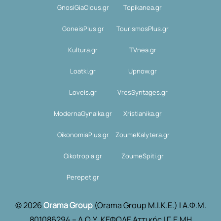
GnosiGiaOlous.gr
Topikanea.gr
GoneisPlus.gr
TourismosPlus.gr
Kultura.gr
TVnea.gr
Loatki.gr
Upnow.gr
Loveis.gr
VresSyntages.gr
ModernaGynaika.gr
Xristianika.gr
OikonomiaPlus.gr
ZoumeKalytera.gr
Oikotropia.gr
ZoumeSpiti.gr
Perepet.gr
© 2026
Orama Group
(Orama Group Μ.Ι.Κ.Ε.) | Α.Φ.Μ.
801086294 – Δ.Ο.Υ. ΚΕΦΟΔΕ Αττικής | Γ.Ε.ΜΗ