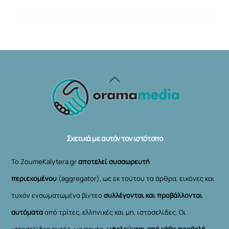
Back
To
Top
Σχετικά με αυτόν τον ιστότοπο
Το ZoumeKalytera.gr
αποτελεί συσσωρευτή
περιεχομένου
(aggregator), ως εκ τούτου τα άρθρα, εικόνες και
τυχόν ενσωματωμένα βίντεο
συλλέγονται και προβάλλονται
αυτόματα
από τρίτες, ελληνικές και μη, ιστοσελίδες. Οι
ιστοσελίδες αυτές, ως πηγές,
ωφελούνται από κάθε προβολή
,