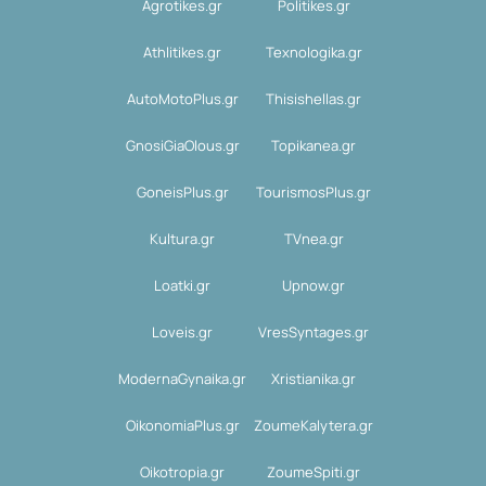
Agrotikes.gr
Politikes.gr
Athlitikes.gr
Texnologika.gr
AutoMotoPlus.gr
Thisishellas.gr
GnosiGiaOlous.gr
Topikanea.gr
GoneisPlus.gr
TourismosPlus.gr
Kultura.gr
TVnea.gr
Loatki.gr
Upnow.gr
Loveis.gr
VresSyntages.gr
ModernaGynaika.gr
Xristianika.gr
OikonomiaPlus.gr
ZoumeKalytera.gr
Oikotropia.gr
ZoumeSpiti.gr