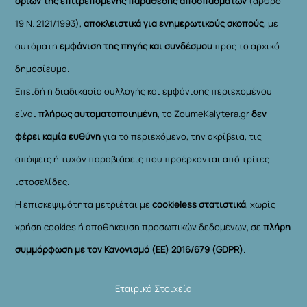
ορίων της επιτρεπόμενης παράθεσης αποσπασμάτων
(άρθρο
19 Ν. 2121/1993),
αποκλειστικά για ενημερωτικούς σκοπούς
, με
αυτόματη
εμφάνιση της πηγής και συνδέσμου
προς το αρχικό
δημοσίευμα.
Επειδή η διαδικασία συλλογής και εμφάνισης περιεχομένου
είναι
πλήρως αυτοματοποιημένη
, το ZoumeKalytera.gr
δεν
φέρει καμία ευθύνη
για το περιεχόμενο, την ακρίβεια, τις
απόψεις ή τυχόν παραβιάσεις που προέρχονται από τρίτες
ιστοσελίδες.
Η επισκεψιμότητα μετριέται με
cookieless στατιστικά
, χωρίς
χρήση cookies ή αποθήκευση προσωπικών δεδομένων, σε
πλήρη
συμμόρφωση με τον Κανονισμό (ΕΕ) 2016/679 (GDPR)
.
Εταιρικά Στοιχεία