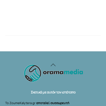
Back
To
Top
Σχετικά με αυτόν τον ιστότοπο
Το ZoumeKalytera.gr
αποτελεί συσσωρευτή