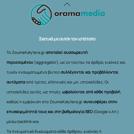
Back
To
Top
Σχετικά με αυτόν τον ιστότοπο
Το ZoumeKalytera.gr
αποτελεί συσσωρευτή
περιεχομένου
(aggregator), ως εκ τούτου τα άρθρα, εικόνες και
τυχόν ενσωματωμένα βίντεο
συλλέγονται και προβάλλονται
αυτόματα
από τρίτες, ελληνικές και μη, ιστοσελίδες. Οι
ιστοσελίδες αυτές, ως πηγές,
ωφελούνται από κάθε προβολή
,
καθώς η εμφάνιση στο ZoumeKalytera.gr
συνεισφέρει στην
επισκεψιμότητά τους και στη βαθμολογία SEO
(Google κ.λπ.)
μέσω backlink κοκ.
Τα πνευματικά δικαιώματα κάθε άρθρου, εικόνας ή