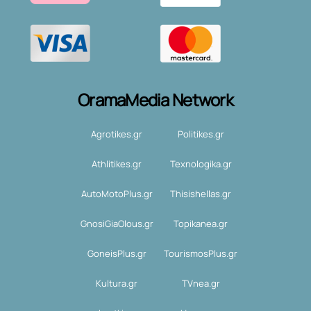
OramaMedia Network
Agrotikes.gr
Politikes.gr
Athlitikes.gr
Texnologika.gr
AutoMotoPlus.gr
Thisishellas.gr
GnosiGiaOlous.gr
Topikanea.gr
GoneisPlus.gr
TourismosPlus.gr
Kultura.gr
TVnea.gr