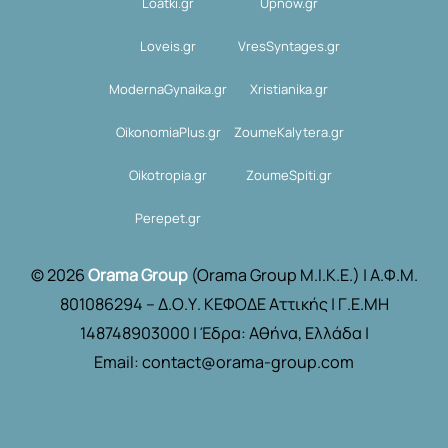
Loatki.gr
Upnow.gr
Loveis.gr
VresSyntages.gr
ModernaGynaika.gr
Xristianika.gr
OikonomiaPlus.gr
ZoumeKalytera.gr
Oikotropia.gr
ZoumeSpiti.gr
Perepet.gr
© 2026
Orama Group
(Orama Group Μ.Ι.Κ.Ε.) | Α.Φ.Μ.
801086294 – Δ.Ο.Υ. ΚΕΦΟΔΕ Αττικής | Γ.Ε.ΜΗ
148748903000 | Έδρα: Αθήνα, Ελλάδα |
Email: contact@orama-group.com