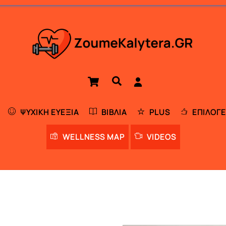
Cart
Αναζήτηση
ΨΥΧΙΚΉ ΕΥΕΞΊΑ
ΒΙΒΛΊΑ
PLUS
ΕΠΙΛΟΓΈ
WELLNESS MAP
VIDEOS