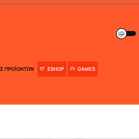
Σ ΠΡΟΪΌΝΤΩΝ
ESHOP
GAMES