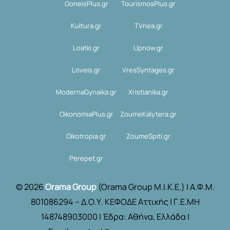
GoneisPlus.gr
TourismosPlus.gr
Kultura.gr
TVnea.gr
Loatki.gr
Upnow.gr
Loveis.gr
VresSyntages.gr
ModernaGynaika.gr
Xristianika.gr
OikonomiaPlus.gr
ZoumeKalytera.gr
Oikotropia.gr
ZoumeSpiti.gr
Perepet.gr
© 2026
Orama Group
(Orama Group Μ.Ι.Κ.Ε.) | Α.Φ.Μ.
801086294 – Δ.Ο.Υ. ΚΕΦΟΔΕ Αττικής | Γ.Ε.ΜΗ
148748903000 | Έδρα: Αθήνα, Ελλάδα |