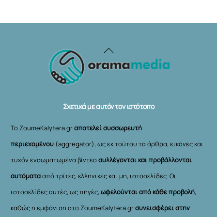
Back
To
Top
Σχετικά με αυτόν τον ιστότοπο
Το ZoumeKalytera.gr
αποτελεί συσσωρευτή
περιεχομένου
(aggregator), ως εκ τούτου τα άρθρα, εικόνες και
τυχόν ενσωματωμένα βίντεο
συλλέγονται και προβάλλονται
αυτόματα
από τρίτες, ελληνικές και μη, ιστοσελίδες. Οι
ιστοσελίδες αυτές, ως πηγές,
ωφελούνται από κάθε προβολή
,
καθώς η εμφάνιση στο ZoumeKalytera.gr
συνεισφέρει στην