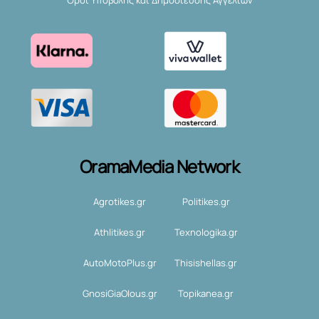
OramaMedia Network
Agrotikes.gr
Politikes.gr
Athlitikes.gr
Texnologika.gr
AutoMotoPlus.gr
Thisishellas.gr
GnosiGiaOlous.gr
Topikanea.gr