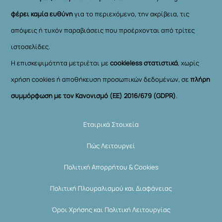
φέρει καμία ευθύνη
για το περιεχόμενο, την ακρίβεια, τις
απόψεις ή τυχόν παραβιάσεις που προέρχονται από τρίτες
ιστοσελίδες.
Η επισκεψιμότητα μετριέται με
cookieless στατιστικά
, χωρίς
χρήση cookies ή αποθήκευση προσωπικών δεδομένων, σε
πλήρη
συμμόρφωση με τον Κανονισμό (ΕΕ) 2016/679 (GDPR)
.
Εταιρικά Στοιχεία
Πώς Λειτουργεί
Πολιτική Απορρήτου & Cookies
Πολιτική Πλουραλισμού και Διαφάνειας
Όροι Χρήσης και Πολιτική Λειτουργίας