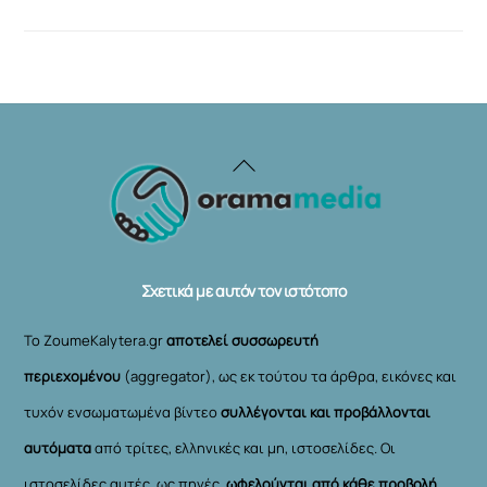
Back
To
Top
Σχετικά με αυτόν τον ιστότοπο
Το ZoumeKalytera.gr
αποτελεί συσσωρευτή
περιεχομένου
(aggregator), ως εκ τούτου τα άρθρα, εικόνες και
τυχόν ενσωματωμένα βίντεο
συλλέγονται και προβάλλονται
αυτόματα
από τρίτες, ελληνικές και μη, ιστοσελίδες. Οι
ιστοσελίδες αυτές, ως πηγές,
ωφελούνται από κάθε προβολή
,