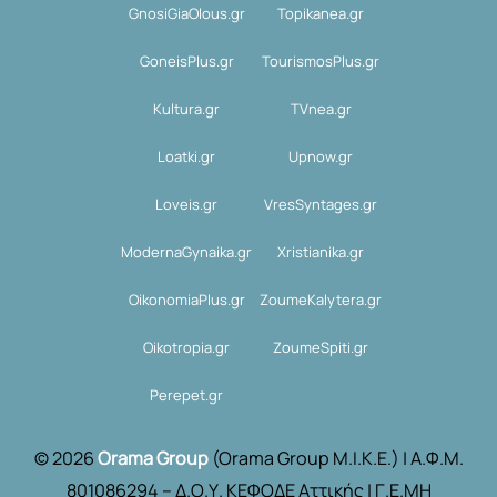
GnosiGiaOlous.gr
Topikanea.gr
GoneisPlus.gr
TourismosPlus.gr
Kultura.gr
TVnea.gr
Loatki.gr
Upnow.gr
Loveis.gr
VresSyntages.gr
ModernaGynaika.gr
Xristianika.gr
OikonomiaPlus.gr
ZoumeKalytera.gr
Oikotropia.gr
ZoumeSpiti.gr
Perepet.gr
© 2026
Orama Group
(Orama Group Μ.Ι.Κ.Ε.) | Α.Φ.Μ.
801086294 – Δ.Ο.Υ. ΚΕΦΟΔΕ Αττικής | Γ.Ε.ΜΗ