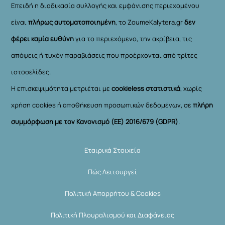
Επειδή η διαδικασία συλλογής και εμφάνισης περιεχομένου
είναι
πλήρως αυτοματοποιημένη
, το ZoumeKalytera.gr
δεν
φέρει καμία ευθύνη
για το περιεχόμενο, την ακρίβεια, τις
απόψεις ή τυχόν παραβιάσεις που προέρχονται από τρίτες
ιστοσελίδες.
Η επισκεψιμότητα μετριέται με
cookieless στατιστικά
, χωρίς
χρήση cookies ή αποθήκευση προσωπικών δεδομένων, σε
πλήρη
συμμόρφωση με τον Κανονισμό (ΕΕ) 2016/679 (GDPR)
.
Εταιρικά Στοιχεία
Πώς Λειτουργεί
Πολιτική Απορρήτου & Cookies
Πολιτική Πλουραλισμού και Διαφάνειας