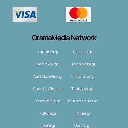
OramaMedia Network
Agrotikes.gr
Politikes.gr
Athlitikes.gr
Texnologika.gr
AutoMotoPlus.gr
Thisishellas.gr
GnosiGiaOlous.gr
Topikanea.gr
GoneisPlus.gr
TourismosPlus.gr
Kultura.gr
TVnea.gr
Loatki.gr
Upnow.gr