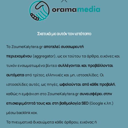
Back
To
Top
Σχετικά με αυτόν τον ιστότοπο
Το ZoumeKalytera.gr
αποτελεί συσσωρευτή
περιεχομένου
(aggregator), ως εκ τούτου τα άρθρα, εικόνες και
τυχόν ενσωματωμένα βίντεο
συλλέγονται και προβάλλονται
αυτόματα
από τρίτες, ελληνικές και μη, ιστοσελίδες. Οι
ιστοσελίδες αυτές, ως πηγές,
ωφελούνται από κάθε προβολή
,
καθώς η εμφάνιση στο ZoumeKalytera.gr
συνεισφέρει στην
επισκεψιμότητά τους και στη βαθμολογία SEO
(Google κ.λπ.)
μέσω backlink κοκ.
Τα πνευματικά δικαιώματα κάθε άρθρου, εικόνας ή