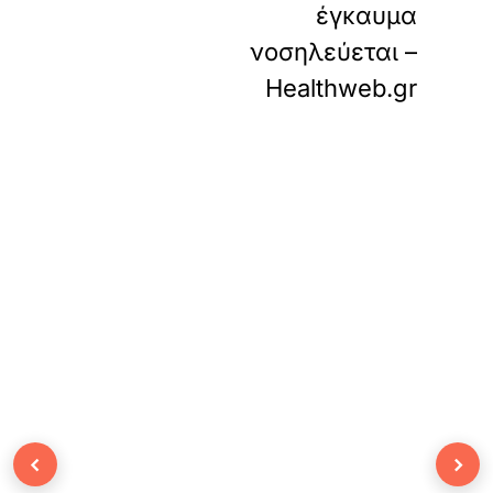
έγκαυμα
νοσηλεύεται –
Healthweb.gr
‹
›