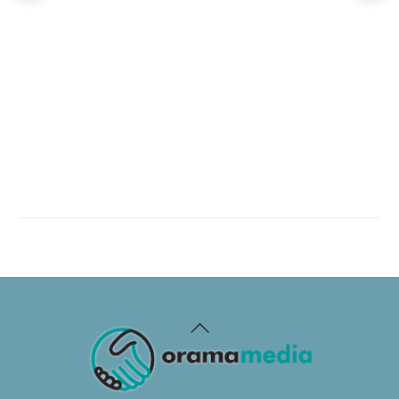
Back
To
Top