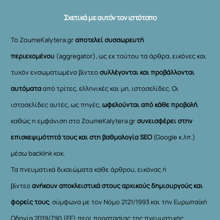
Σχετικά με αυτόν τον ιστότοπο
Το ZoumeKalytera.gr
αποτελεί συσσωρευτή
περιεχομένου
(aggregator), ως εκ τούτου τα άρθρα, εικόνες και
τυχόν ενσωματωμένα βίντεο
συλλέγονται και προβάλλονται
αυτόματα
από τρίτες, ελληνικές και μη, ιστοσελίδες. Οι
ιστοσελίδες αυτές, ως πηγές,
ωφελούνται από κάθε προβολή
,
καθώς η εμφάνιση στο ZoumeKalytera.gr
συνεισφέρει στην
επισκεψιμότητά τους και στη βαθμολογία SEO
(Google κ.λπ.)
μέσω backlink κοκ.
Τα πνευματικά δικαιώματα κάθε άρθρου, εικόνας ή
βίντεο
ανήκουν αποκλειστικά στους αρχικούς δημιουργούς και
φορείς τους
, σύμφωνα με τον Νόμο 2121/1993 και την Ευρωπαϊκή
Οδηγία 2019/790 (ΕΕ) περί προστασίας της πνευματικής