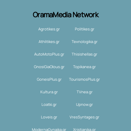
OramaMedia Network
Agrotikes.gr
Politikes.gr
Athlitikes.gr
Texnologika.gr
AutoMotoPlus.gr
Thisishellas.gr
GnosiGiaOlous.gr
Topikanea.gr
GoneisPlus.gr
TourismosPlus.gr
Kultura.gr
TVnea.gr
Loatki.gr
Upnow.gr
Loveis.gr
VresSyntages.gr
ModernaGynaika.gr
Xristianika.gr