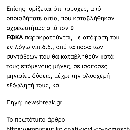
Επίσης, ορίζεται ότι παροχές, από
οποιαδήποτε αιτία, που καταβλήθηκαν
αχρεωστήτως από τον
e-
ΕΦΚΑ
παρακρατούνται, με απόφαση του
εν λόγω ν.π.δ.δ., από τα ποσά των
συντάξεων που θα καταβληθούν κατά
τους επόμενους μήνες, σε ισόποσες
μηνιαίες δόσεις, μέχρι την ολοσχερή
εξόφλησή τους, κά.
Πηγή: newsbreak.gr
Το πρωτότυπο άρθρο
https://empisteutiko.gr/sti-voyli-to-nomosc