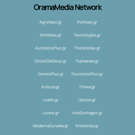
OramaMedia Network
Agrotikes.gr
Politikes.gr
Athlitikes.gr
Texnologika.gr
AutoMotoPlus.gr
Thisishellas.gr
GnosiGiaOlous.gr
Topikanea.gr
GoneisPlus.gr
TourismosPlus.gr
Kultura.gr
TVnea.gr
Loatki.gr
Upnow.gr
Loveis.gr
VresSyntages.gr
ModernaGynaika.gr
Xristianika.gr