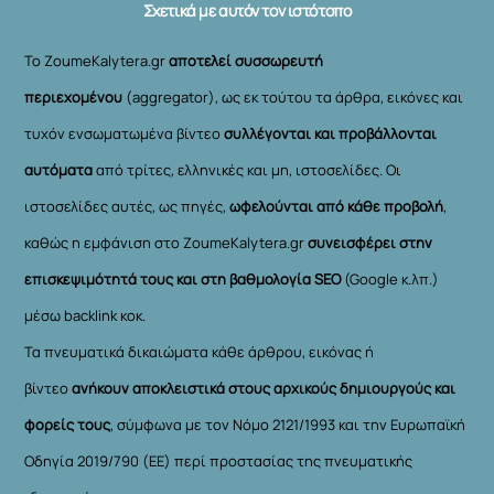
Σχετικά με αυτόν τον ιστότοπο
Το ZoumeKalytera.gr
αποτελεί συσσωρευτή
περιεχομένου
(aggregator), ως εκ τούτου τα άρθρα, εικόνες και
τυχόν ενσωματωμένα βίντεο
συλλέγονται και προβάλλονται
αυτόματα
από τρίτες, ελληνικές και μη, ιστοσελίδες. Οι
ιστοσελίδες αυτές, ως πηγές,
ωφελούνται από κάθε προβολή
,
καθώς η εμφάνιση στο ZoumeKalytera.gr
συνεισφέρει στην
επισκεψιμότητά τους και στη βαθμολογία SEO
(Google κ.λπ.)
μέσω backlink κοκ.
Τα πνευματικά δικαιώματα κάθε άρθρου, εικόνας ή
βίντεο
ανήκουν αποκλειστικά στους αρχικούς δημιουργούς και
φορείς τους
, σύμφωνα με τον Νόμο 2121/1993 και την Ευρωπαϊκή
Οδηγία 2019/790 (ΕΕ) περί προστασίας της πνευματικής