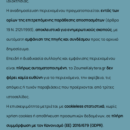
ιδιοκτησίας.
Η αναδημοσίευση περιεχομένου πραγματοποιείται
εντός των
ορίων της επιτρεπόμενης παράθεσης αποσπασμάτων
(άρθρο
19 Ν. 2121/1993),
αποκλειστικά για ενημερωτικούς σκοπούς
, με
αυτόματη
εμφάνιση της πηγής και συνδέσμου
προς το αρχικό
δημοσίευμα.
Επειδή η διαδικασία συλλογής και εμφάνισης περιεχομένου
είναι
πλήρως αυτοματοποιημένη
, το ZoumeKalytera.gr
δεν
φέρει καμία ευθύνη
για το περιεχόμενο, την ακρίβεια, τις
απόψεις ή τυχόν παραβιάσεις που προέρχονται από τρίτες
ιστοσελίδες.
Η επισκεψιμότητα μετριέται με
cookieless στατιστικά
, χωρίς
χρήση cookies ή αποθήκευση προσωπικών δεδομένων, σε
πλήρη
συμμόρφωση με τον Κανονισμό (ΕΕ) 2016/679 (GDPR)
.