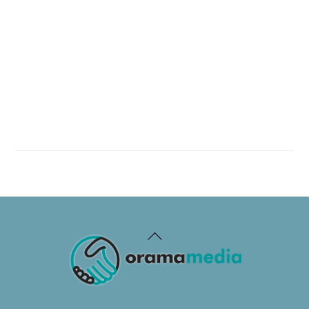
Back
To
Top