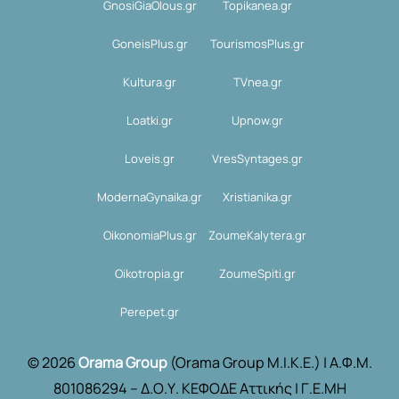
GnosiGiaOlous.gr
Topikanea.gr
GoneisPlus.gr
TourismosPlus.gr
Kultura.gr
TVnea.gr
Loatki.gr
Upnow.gr
Loveis.gr
VresSyntages.gr
ModernaGynaika.gr
Xristianika.gr
OikonomiaPlus.gr
ZoumeKalytera.gr
Oikotropia.gr
ZoumeSpiti.gr
Perepet.gr
© 2026
Orama Group
(Orama Group Μ.Ι.Κ.Ε.) | Α.Φ.Μ.
801086294 – Δ.Ο.Υ. ΚΕΦΟΔΕ Αττικής | Γ.Ε.ΜΗ