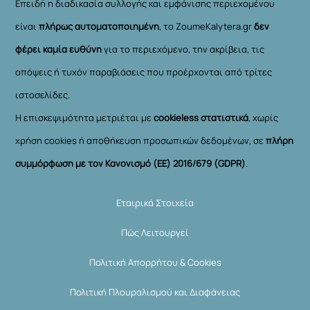
Επειδή η διαδικασία συλλογής και εμφάνισης περιεχομένου
είναι
πλήρως αυτοματοποιημένη
, το ZoumeKalytera.gr
δεν
φέρει καμία ευθύνη
για το περιεχόμενο, την ακρίβεια, τις
απόψεις ή τυχόν παραβιάσεις που προέρχονται από τρίτες
ιστοσελίδες.
Η επισκεψιμότητα μετριέται με
cookieless στατιστικά
, χωρίς
χρήση cookies ή αποθήκευση προσωπικών δεδομένων, σε
πλήρη
συμμόρφωση με τον Κανονισμό (ΕΕ) 2016/679 (GDPR)
.
Εταιρικά Στοιχεία
Πώς Λειτουργεί
Πολιτική Απορρήτου & Cookies
Πολιτική Πλουραλισμού και Διαφάνειας