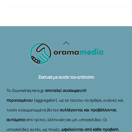
Back
To
Top
Σχετικά με αυτόν τον ιστότοπο
Το ZoumeKalytera.gr
αποτελεί συσσωρευτή
περιεχομένου
(aggregator), ως εκ τούτου τα άρθρα, εικόνες και
τυχόν ενσωματωμένα βίντεο
συλλέγονται και προβάλλονται
αυτόματα
από τρίτες, ελληνικές και μη, ιστοσελίδες. Οι
ιστοσελίδες αυτές, ως πηγές,
ωφελούνται από κάθε προβολή
,