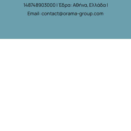
148748903000 | Έδρα: Αθήνα, Ελλάδα |
Email: contact@orama-group.com