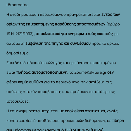
ιδιοκτησίας.
Η αναδημοσίευση περιεχομένου πραγματοποιείται
εντός των
ορίων της επιτρεπόμενης παράθεσης αποσπασμάτων
(άρθρο
19 Ν. 2121/1993),
αποκλειστικά για ενημερωτικούς σκοπούς
, με
αυτόματη
εμφάνιση της πηγής και συνδέσμου
προς το αρχικό
δημοσίευμα.
Επειδή η διαδικασία συλλογής και εμφάνισης περιεχομένου
είναι
πλήρως αυτοματοποιημένη
, το ZoumeKalytera.gr
δεν
φέρει καμία ευθύνη
για το περιεχόμενο, την ακρίβεια, τις
απόψεις ή τυχόν παραβιάσεις που προέρχονται από τρίτες
ιστοσελίδες.
Η επισκεψιμότητα μετριέται με
cookieless στατιστικά
, χωρίς
χρήση cookies ή αποθήκευση προσωπικών δεδομένων, σε
πλήρη
συμμόρφωση με τον Κανονισμό (ΕΕ) 2016/679 (GDPR)
.