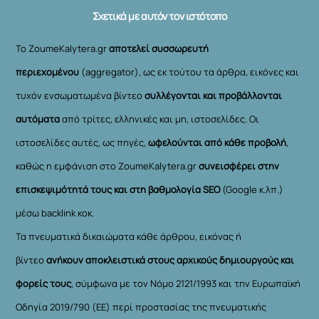
Σχετικά με αυτόν τον ιστότοπο
Το ZoumeKalytera.gr
αποτελεί συσσωρευτή
περιεχομένου
(aggregator), ως εκ τούτου τα άρθρα, εικόνες και
τυχόν ενσωματωμένα βίντεο
συλλέγονται και προβάλλονται
αυτόματα
από τρίτες, ελληνικές και μη, ιστοσελίδες. Οι
ιστοσελίδες αυτές, ως πηγές,
ωφελούνται από κάθε προβολή
,
καθώς η εμφάνιση στο ZoumeKalytera.gr
συνεισφέρει στην
επισκεψιμότητά τους και στη βαθμολογία SEO
(Google κ.λπ.)
μέσω backlink κοκ.
Τα πνευματικά δικαιώματα κάθε άρθρου, εικόνας ή
βίντεο
ανήκουν αποκλειστικά στους αρχικούς δημιουργούς και
φορείς τους
, σύμφωνα με τον Νόμο 2121/1993 και την Ευρωπαϊκή
Οδηγία 2019/790 (ΕΕ) περί προστασίας της πνευματικής