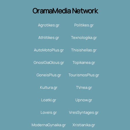
OramaMedia Network
Agrotikes.gr
Politikes.gr
Athlitikes.gr
Texnologika.gr
AutoMotoPlus.gr
Thisishellas.gr
GnosiGiaOlous.gr
Topikanea.gr
GoneisPlus.gr
TourismosPlus.gr
Kultura.gr
TVnea.gr
Loatki.gr
Upnow.gr
Loveis.gr
VresSyntages.gr
ModernaGynaika.gr
Xristianika.gr