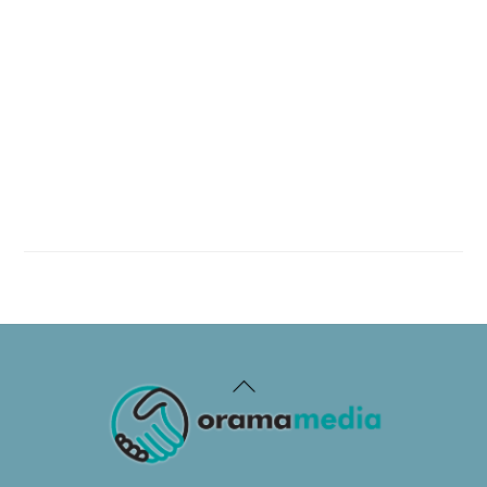
Back
To
Top