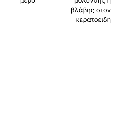
μέρα
μόλυνσης ή
βλάβης στον
κερατοειδή