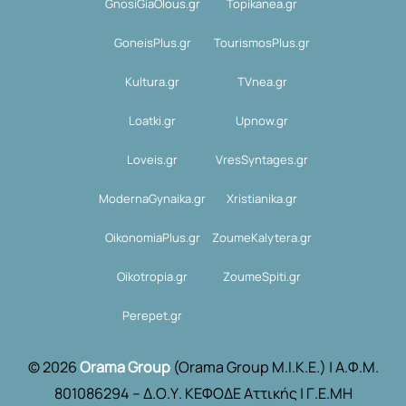
GnosiGiaOlous.gr
Topikanea.gr
GoneisPlus.gr
TourismosPlus.gr
Kultura.gr
TVnea.gr
Loatki.gr
Upnow.gr
Loveis.gr
VresSyntages.gr
ModernaGynaika.gr
Xristianika.gr
OikonomiaPlus.gr
ZoumeKalytera.gr
Oikotropia.gr
ZoumeSpiti.gr
Perepet.gr
© 2026
Orama Group
(Orama Group Μ.Ι.Κ.Ε.) | Α.Φ.Μ.
801086294 – Δ.Ο.Υ. ΚΕΦΟΔΕ Αττικής | Γ.Ε.ΜΗ