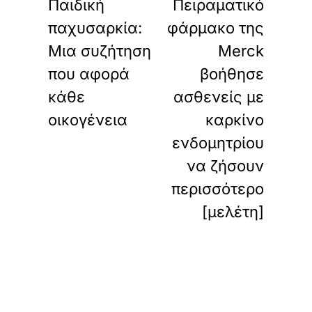
Παιδική
Πειραματικό
παχυσαρκία:
φάρμακο της
Μια συζήτηση
Merck
που αφορά
βοήθησε
κάθε
ασθενείς με
οικογένεια
καρκίνο
ενδομητρίου
να ζήσουν
περισσότερο
[μελέτη]