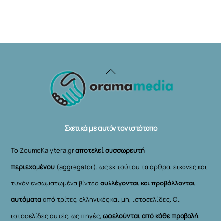
Back
To
Top
Σχετικά με αυτόν τον ιστότοπο
Το ZoumeKalytera.gr
αποτελεί συσσωρευτή
περιεχομένου
(aggregator), ως εκ τούτου τα άρθρα, εικόνες και
τυχόν ενσωματωμένα βίντεο
συλλέγονται και προβάλλονται
αυτόματα
από τρίτες, ελληνικές και μη, ιστοσελίδες. Οι
ιστοσελίδες αυτές, ως πηγές,
ωφελούνται από κάθε προβολή
,