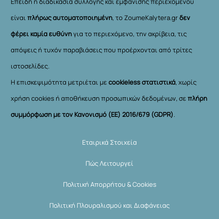
Επειδή η διαδικασία συλλογής και εμφάνισης περιεχομένου
είναι
πλήρως αυτοματοποιημένη
, το ZoumeKalytera.gr
δεν
φέρει καμία ευθύνη
για το περιεχόμενο, την ακρίβεια, τις
απόψεις ή τυχόν παραβιάσεις που προέρχονται από τρίτες
ιστοσελίδες.
Η επισκεψιμότητα μετριέται με
cookieless στατιστικά
, χωρίς
χρήση cookies ή αποθήκευση προσωπικών δεδομένων, σε
πλήρη
συμμόρφωση με τον Κανονισμό (ΕΕ) 2016/679 (GDPR)
.
Εταιρικά Στοιχεία
Πώς Λειτουργεί
Πολιτική Απορρήτου & Cookies
Πολιτική Πλουραλισμού και Διαφάνειας