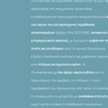
2121/1993 και την Ευρωπαϊκή Οδηγία 2019/790 (ΕΕ) π
προστασίας της πνευματικής ιδιοκτησίας.
Η αναδημοσίευση περιεχομένου πραγματοποιείται
των ορίων της επιτρεπόμενης παράθεσης
αποσπασμάτων
(άρθρο 19 Ν. 2121/1993),
αποκλειστι
ενημερωτικούς σκοπούς
, με αυτόματη
εμφάνιση τ
πηγής και συνδέσμου
προς το αρχικό δημοσίευμα.
Επειδή η διαδικασία συλλογής και εμφάνισης περιε
είναι
πλήρως αυτοματοποιημένη
, το
ZoumeKalytera.gr
δεν φέρει καμία ευθύνη
για το
περιεχόμενο, την ακρίβεια, τις απόψεις ή τυχόν
παραβιάσεις που προέρχονται από τρίτες ιστοσελίδ
Η επισκεψιμότητα μετριέται με
cookieless στατιστ
χωρίς χρήση cookies ή αποθήκευση προσωπικών