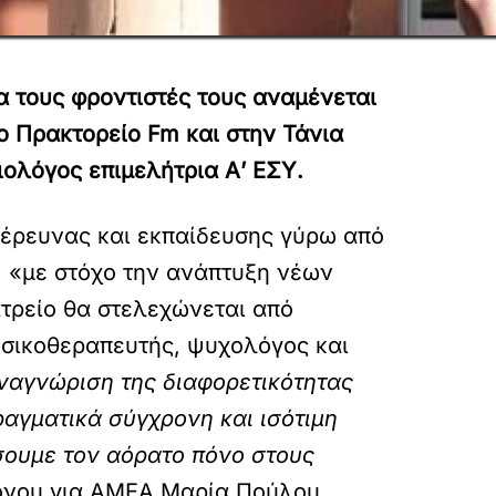
α τους φροντιστές τους αναμένεται
ο Πρακτορείο Fm και στην Τάνια
ολόγος επιμελήτρια Α’ ΕΣΥ.
ς έρευνας και εκπαίδευσης γύρω από
, «με στόχο την ανάπτυξη νέων
ατρείο θα στελεχώνεται από
υσικοθεραπευτής, ψυχολόγος και
αναγνώριση της διαφορετικότητας
ραγματικά σύγχρονη και ισότιμη
ύσουμε τον αόρατο πόνο στους
Πόνου για ΑΜΕΑ Μαρία Πούλου.