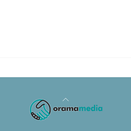
Back
To
Top