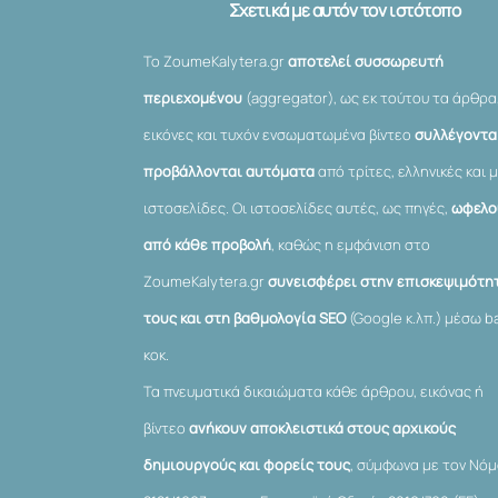
Σχετικά με αυτόν τον ιστότοπο
Το ZoumeKalytera.gr
αποτελεί συσσωρευτή
περιεχομένου
(aggregator), ως εκ τούτου τα άρθρα
εικόνες και τυχόν ενσωματωμένα βίντεο
συλλέγονται
προβάλλονται αυτόματα
από τρίτες, ελληνικές και μ
ιστοσελίδες. Οι ιστοσελίδες αυτές, ως πηγές,
ωφελο
από κάθε προβολή
, καθώς η εμφάνιση στο
ZoumeKalytera.gr
συνεισφέρει στην επισκεψιμότη
τους και στη βαθμολογία SEO
(Google κ.λπ.) μέσω ba
κοκ.
Τα πνευματικά δικαιώματα κάθε άρθρου, εικόνας ή
βίντεο
ανήκουν αποκλειστικά στους αρχικούς
δημιουργούς και φορείς τους
, σύμφωνα με τον Νό