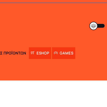
Σ ΠΡΟΪΌΝΤΩΝ
ESHOP
GAMES