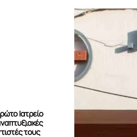
ρώτο Ιατρείο
αναπτυξιακές
ντιστές τους