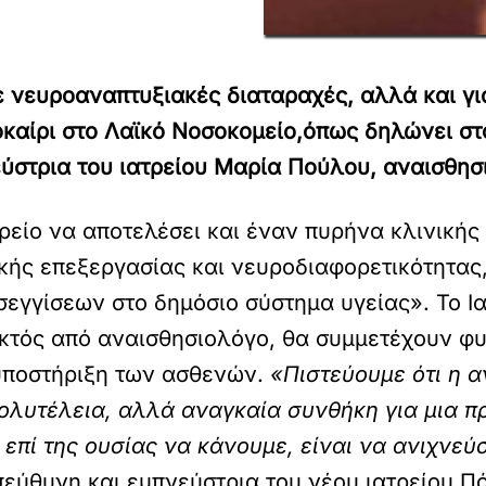
ε νευροαναπτυξιακές διαταραχές, αλλά και γι
οκαίρι στο Λαϊκό Νοσοκομείο,όπως δηλώνει στ
στρια του ιατρείου Μαρία Πούλου, αναισθησι
ρείο να αποτελέσει και έναν πυρήνα κλινική
ακής επεξεργασίας και νευροδιαφορετικότητας
εγγίσεων στο δημόσιο σύστημα υγείας». Το Ι
 εκτός από αναισθησιολόγο, θα συμμετέχουν φ
 υποστήριξη των ασθενών.
«Πιστεύουμε ότι η 
πολυτέλεια, αλλά αναγκαία συνθήκη για μια π
 επί της ουσίας να κάνουμε, είναι να ανιχνε
πεύθυνη και εμπνεύστρια του νέου ιατρείου 