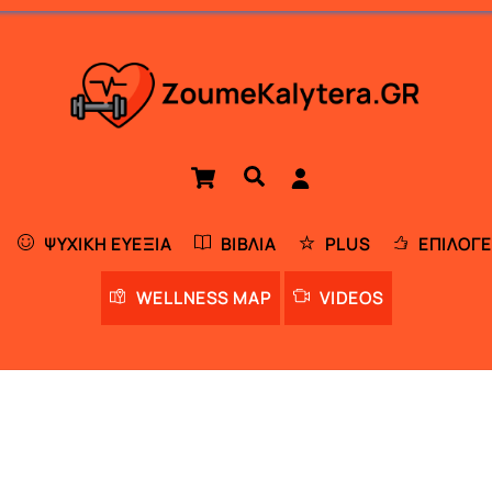
Cart
Αναζήτηση
ΨΥΧΙΚΉ ΕΥΕΞΊΑ
ΒΙΒΛΊΑ
PLUS
ΕΠΙΛΟΓΈ
WELLNESS MAP
VIDEOS