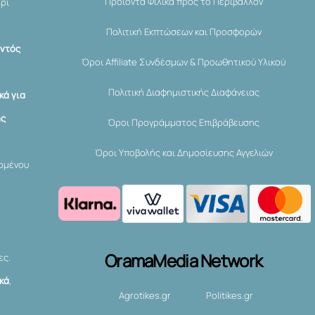
Προϊόντα Φιλικά προς το Περιβάλλον
ερί
Πολιτική Εκπτώσεων και Προσφορών
εντός
Όροι Affiliate Συνδέσμων & Προωθητικού Υλικού
Πολιτική Διαφημιστικής Διαφάνειας
κά για
ης
Όροι Προγράμματος Επιβράβευσης
Όροι Υποβολής και Δημοσίευσης Αγγελιών
χομένου
OramaMedia Network
ες.
ικά
,
Agrotikes.gr
Politikes.gr