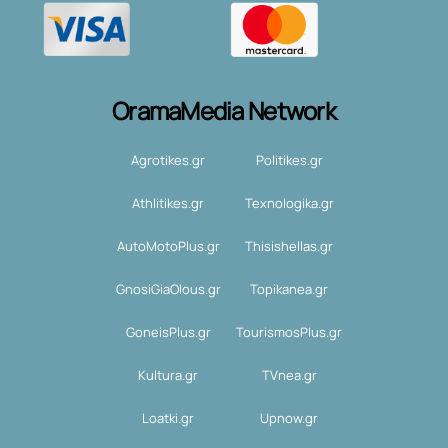
OramaMedia Network
Agrotikes.gr
Politikes.gr
Athlitikes.gr
Texnologika.gr
AutoMotoPlus.gr
Thisishellas.gr
GnosiGiaOlous.gr
Topikanea.gr
GoneisPlus.gr
TourismosPlus.gr
Kultura.gr
TVnea.gr
Loatki.gr
Upnow.gr