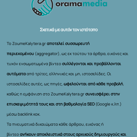
To
Top
Σχετικά με αυτόν τον ιστότοπο
Το ZoumeKalytera.gr
αποτελεί συσσωρευτή
περιεχομένου
(aggregator), ως εκ τούτου τα άρθρα, εικόνες και
τυχόν ενσωματωμένα βίντεο
συλλέγονται και προβάλλονται
αυτόματα
από τρίτες, ελληνικές και μη, ιστοσελίδες. Οι
ιστοσελίδες αυτές, ως πηγές,
ωφελούνται από κάθε προβολή
,
καθώς η εμφάνιση στο ZoumeKalytera.gr
συνεισφέρει στην
επισκεψιμότητά τους και στη βαθμολογία SEO
(Google κ.λπ.)
μέσω backlink κοκ.
Τα πνευματικά δικαιώματα κάθε άρθρου, εικόνας ή
βίντεο
ανήκουν αποκλειστικά στους αρχικούς δημιουργούς και