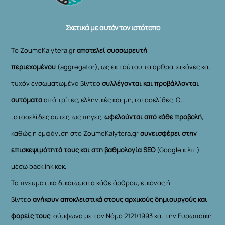
Top
Σχετικά με αυτόν τον ιστότοπο
Το ZoumeKalytera.gr
αποτελεί συσσωρευτή
περιεχομένου
(aggregator), ως εκ τούτου τα άρθρα, εικόνες και
τυχόν ενσωματωμένα βίντεο
συλλέγονται και προβάλλονται
αυτόματα
από τρίτες, ελληνικές και μη, ιστοσελίδες. Οι
ιστοσελίδες αυτές, ως πηγές,
ωφελούνται από κάθε προβολή
,
καθώς η εμφάνιση στο ZoumeKalytera.gr
συνεισφέρει στην
επισκεψιμότητά τους και στη βαθμολογία SEO
(Google κ.λπ.)
μέσω backlink κοκ.
Τα πνευματικά δικαιώματα κάθε άρθρου, εικόνας ή
βίντεο
ανήκουν αποκλειστικά στους αρχικούς δημιουργούς και
φορείς τους
, σύμφωνα με τον Νόμο 2121/1993 και την Ευρωπαϊκή