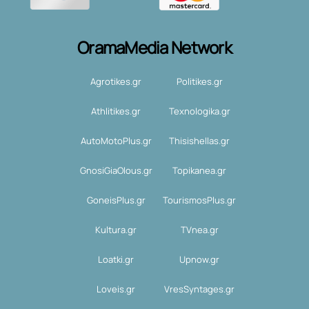
OramaMedia Network
Agrotikes.gr
Politikes.gr
Athlitikes.gr
Texnologika.gr
AutoMotoPlus.gr
Thisishellas.gr
GnosiGiaOlous.gr
Topikanea.gr
GoneisPlus.gr
TourismosPlus.gr
Kultura.gr
TVnea.gr
Loatki.gr
Upnow.gr
Loveis.gr
VresSyntages.gr