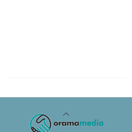
Back
To