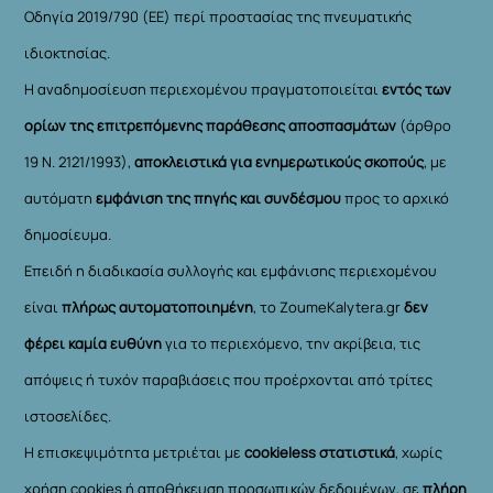
Οδηγία 2019/790 (ΕΕ) περί προστασίας της πνευματικής
ιδιοκτησίας.
Η αναδημοσίευση περιεχομένου πραγματοποιείται
εντός των
ορίων της επιτρεπόμενης παράθεσης αποσπασμάτων
(άρθρο
19 Ν. 2121/1993),
αποκλειστικά για ενημερωτικούς σκοπούς
, με
αυτόματη
εμφάνιση της πηγής και συνδέσμου
προς το αρχικό
δημοσίευμα.
Επειδή η διαδικασία συλλογής και εμφάνισης περιεχομένου
είναι
πλήρως αυτοματοποιημένη
, το ZoumeKalytera.gr
δεν
φέρει καμία ευθύνη
για το περιεχόμενο, την ακρίβεια, τις
απόψεις ή τυχόν παραβιάσεις που προέρχονται από τρίτες
ιστοσελίδες.
Η επισκεψιμότητα μετριέται με
cookieless στατιστικά
, χωρίς
χρήση cookies ή αποθήκευση προσωπικών δεδομένων, σε
πλήρη