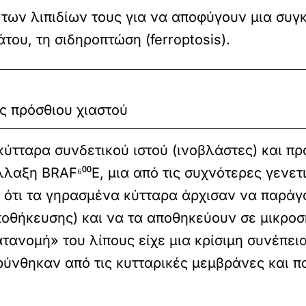
των λιπιδίων τους για να αποφύγουν μια συγ
ου, τη σιδηροπτώση (ferroptosis).
ς πρόσθιου χιαστού
κύτταρα συνδετικού ιστού (ινοβλάστες) και π
λαξη BRAF⁶⁰⁰E, μια από τις συχνότερες γενε
 ότι τα γηρασμένα κύτταρα άρχισαν να παράγ
ποθήκευσης) και να τα αποθηκεύουν σε μικροσ
ανομή» του λίπους είχε μια κρίσιμη συνέπεια
νθηκαν από τις κυτταρικές μεμβράνες και π