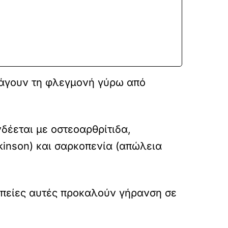
άγουν τη φλεγμονή γύρω από
έεται με οστεοαρθρίτιδα,
kinson) και σαρκοπενία (απώλεια
απείες αυτές προκαλούν γήρανση σε