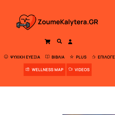
Cart
Αναζήτηση
ΨΥΧΙΚΉ ΕΥΕΞΊΑ
ΒΙΒΛΊΑ
PLUS
ΕΠΙΛΟΓΈ
WELLNESS MAP
VIDEOS