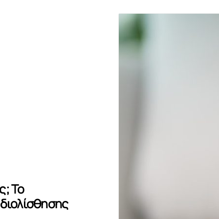
ς; Το
 διολίσθησης