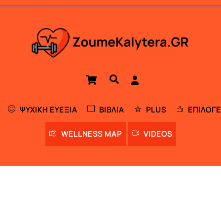
Cart
Αναζήτηση
ΨΥΧΙΚΉ ΕΥΕΞΊΑ
ΒΙΒΛΊΑ
PLUS
ΕΠΙΛΟΓΈ
WELLNESS MAP
VIDEOS