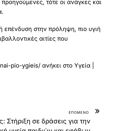
ς προηγούμενες, τότε οι ανάγκες και
α.
χή επένδυση στην πρόληψη, πιο υγιή
ιβαλλοντικές αιτίες που
ai-pio-ygieis/
ανήκει στο
Υγεία |
»
ΕΠΟΜΕΝΟ
: Στήριξη σε δράσεις για την
κή υγεία παιδιών και εφήβων