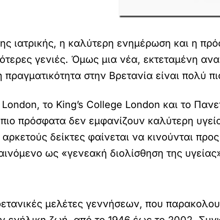
της ιατρικής, η καλύτερη ενημέρωση και η πρ
εότερες γενιές. Όμως μια νέα, εκτεταμένη αν
η πραγματικότητα στην Βρετανία είναι πολύ πι
e London, το King’s College London και το Πα
ί πιο πρόσφατα δεν εμφανίζουν καλύτερη υγεί
σε αρκετούς δείκτες φαίνεται να κινούνται προ
νόμενο ως «γενεακή διολίσθηση της υγείας» (“
ρετανικές μελέτες γεννήσεων, που παρακολο
ν ενήλικη ζωή, από το 1946 έως το 2002. Συγ