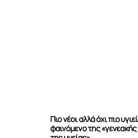
Πιο νέοι αλλά όχι πιο υγιεί
φαινόμενο της «γενεακής
της υγείας»