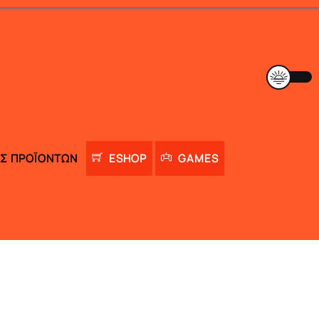
Σ ΠΡΟΪΌΝΤΩΝ
ESHOP
GAMES