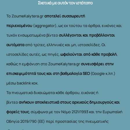
Σχετικά με αυτόν τον ιστότοπο
Το ZoumeKalytera.gr
αποτελεί συσσωρευτή
περιεχομένου
(aggregator), ως εκ τούτου τα άρθρα, εικόνες και
τυχόν ενσωματωμένα βίντεο
συλλέγονται και προβάλλονται
αυτόματα
από τρίτες, ελληνικές και μη, ιστοσελίδες. Οι
ιστοσελίδες αυτές, ως πηγές,
ωφελούνται από κάθε προβολή
,
καθώς η εμφάνιση στο ZoumeKalytera.gr
συνεισφέρει στην
επισκεψιμότητά τους και στη βαθμολογία SEO
(Google κ.λπ.)
μέσω backlink κοκ.
Τα πνευματικά δικαιώματα κάθε άρθρου, εικόνας ή
βίντεο
ανήκουν αποκλειστικά στους αρχικούς δημιουργούς και
φορείς τους
, σύμφωνα με τον Νόμο 2121/1993 και την Ευρωπαϊκή
Οδηγία 2019/790 (ΕΕ) περί προστασίας της πνευματικής