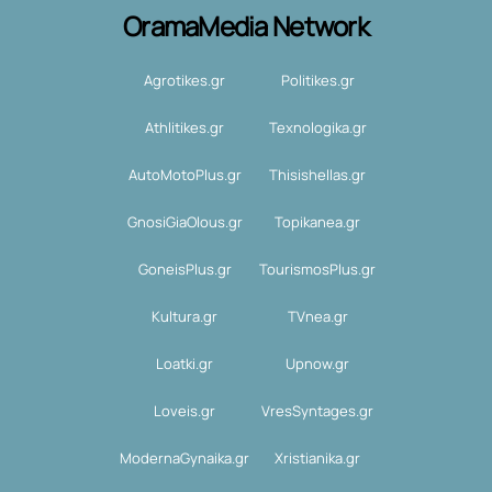
OramaMedia Network
Agrotikes.gr
Politikes.gr
Athlitikes.gr
Texnologika.gr
AutoMotoPlus.gr
Thisishellas.gr
GnosiGiaOlous.gr
Topikanea.gr
GoneisPlus.gr
TourismosPlus.gr
Kultura.gr
TVnea.gr
Loatki.gr
Upnow.gr
Loveis.gr
VresSyntages.gr
ModernaGynaika.gr
Xristianika.gr