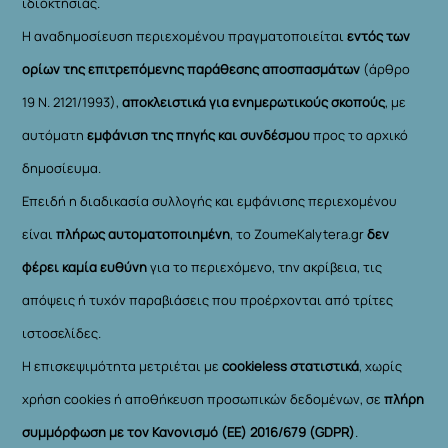
ιδιοκτησίας.
Η αναδημοσίευση περιεχομένου πραγματοποιείται
εντός των
ορίων της επιτρεπόμενης παράθεσης αποσπασμάτων
(άρθρο
19 Ν. 2121/1993),
αποκλειστικά για ενημερωτικούς σκοπούς
, με
αυτόματη
εμφάνιση της πηγής και συνδέσμου
προς το αρχικό
δημοσίευμα.
Επειδή η διαδικασία συλλογής και εμφάνισης περιεχομένου
είναι
πλήρως αυτοματοποιημένη
, το ZoumeKalytera.gr
δεν
φέρει καμία ευθύνη
για το περιεχόμενο, την ακρίβεια, τις
απόψεις ή τυχόν παραβιάσεις που προέρχονται από τρίτες
ιστοσελίδες.
Η επισκεψιμότητα μετριέται με
cookieless στατιστικά
, χωρίς
χρήση cookies ή αποθήκευση προσωπικών δεδομένων, σε
πλήρη
συμμόρφωση με τον Κανονισμό (ΕΕ) 2016/679 (GDPR)
.