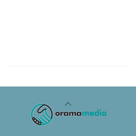
Back
To
Top