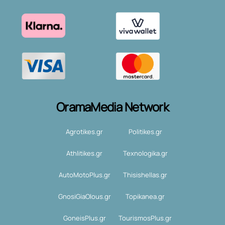
OramaMedia Network
Agrotikes.gr
Politikes.gr
Athlitikes.gr
Texnologika.gr
AutoMotoPlus.gr
Thisishellas.gr
GnosiGiaOlous.gr
Topikanea.gr
GoneisPlus.gr
TourismosPlus.gr