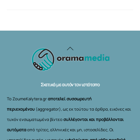
Back
To
Top
Σχετικά με αυτόν τον ιστότοπο
Το ZoumeKalytera.gr
αποτελεί συσσωρευτή
περιεχομένου
(aggregator), ως εκ τούτου τα άρθρα, εικόνες και
τυχόν ενσωματωμένα βίντεο
συλλέγονται και προβάλλονται
αυτόματα
από τρίτες, ελληνικές και μη, ιστοσελίδες. Οι
ιστοσελίδες αυτές, ως πηγές,
ωφελούνται από κάθε προβολή
,