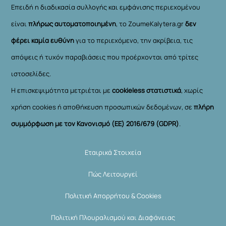
Επειδή η διαδικασία συλλογής και εμφάνισης περιεχομένου
είναι
πλήρως αυτοματοποιημένη
, το ZoumeKalytera.gr
δεν
φέρει καμία ευθύνη
για το περιεχόμενο, την ακρίβεια, τις
απόψεις ή τυχόν παραβιάσεις που προέρχονται από τρίτες
ιστοσελίδες.
Η επισκεψιμότητα μετριέται με
cookieless στατιστικά
, χωρίς
χρήση cookies ή αποθήκευση προσωπικών δεδομένων, σε
πλήρη
συμμόρφωση με τον Κανονισμό (ΕΕ) 2016/679 (GDPR)
.
Εταιρικά Στοιχεία
Πώς Λειτουργεί
Πολιτική Απορρήτου & Cookies
Πολιτική Πλουραλισμού και Διαφάνειας