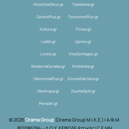
GnosiGiaOlous.gr
Topikanea.gr
GoneisPlus.gr
TourismosPlus.gr
Kultura.gr
TVnea.gr
Loatki.gr
Upnow.gr
Loveis.gr
VresSyntages.gr
ModernaGynaika.gr
Xristianika.gr
OikonomiaPlus.gr
ZoumeKalytera.gr
Oikotropia.gr
ZoumeSpiti.gr
Perepet.gr
© 2026
Orama Group
(Orama Group Μ.Ι.Κ.Ε.) | Α.Φ.Μ.
801086294 – Δ.Ο.Υ. ΚΕΦΟΔΕ Αττικής | Γ.Ε.ΜΗ