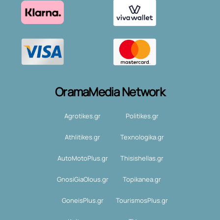
OramaMedia Network
Agrotikes.gr
Politikes.gr
Athlitikes.gr
Texnologika.gr
AutoMotoPlus.gr
Thisishellas.gr
GnosiGiaOlous.gr
Topikanea.gr
GoneisPlus.gr
TourismosPlus.gr