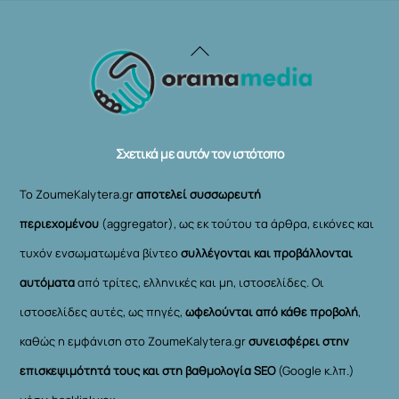
Back
To
Top
Σχετικά με αυτόν τον ιστότοπο
Το ZoumeKalytera.gr
αποτελεί συσσωρευτή
περιεχομένου
(aggregator), ως εκ τούτου τα άρθρα, εικόνες και
τυχόν ενσωματωμένα βίντεο
συλλέγονται και προβάλλονται
αυτόματα
από τρίτες, ελληνικές και μη, ιστοσελίδες. Οι
ιστοσελίδες αυτές, ως πηγές,
ωφελούνται από κάθε προβολή
,
καθώς η εμφάνιση στο ZoumeKalytera.gr
συνεισφέρει στην
επισκεψιμότητά τους και στη βαθμολογία SEO
(Google κ.λπ.)