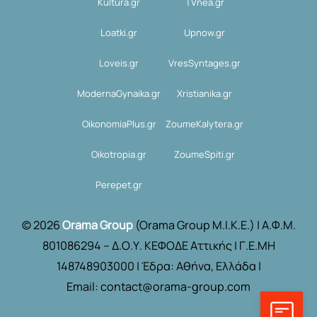
Kultura.gr
TVnea.gr
Loatki.gr
Upnow.gr
Loveis.gr
VresSyntages.gr
ModernaGynaika.gr
Xristianika.gr
OikonomiaPlus.gr
ZoumeKalytera.gr
Oikotropia.gr
ZoumeSpiti.gr
Perepet.gr
© 2026
Orama Group
(Orama Group Μ.Ι.Κ.Ε.) | Α.Φ.Μ.
801086294 – Δ.Ο.Υ. ΚΕΦΟΔΕ Αττικής | Γ.Ε.ΜΗ
148748903000 | Έδρα: Αθήνα, Ελλάδα |
Email: contact@orama-group.com