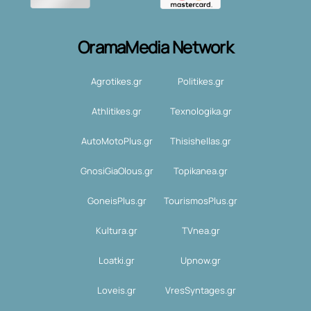
OramaMedia Network
Agrotikes.gr
Politikes.gr
Athlitikes.gr
Texnologika.gr
AutoMotoPlus.gr
Thisishellas.gr
GnosiGiaOlous.gr
Topikanea.gr
GoneisPlus.gr
TourismosPlus.gr
Kultura.gr
TVnea.gr
Loatki.gr
Upnow.gr
Loveis.gr
VresSyntages.gr