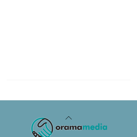
Back
To