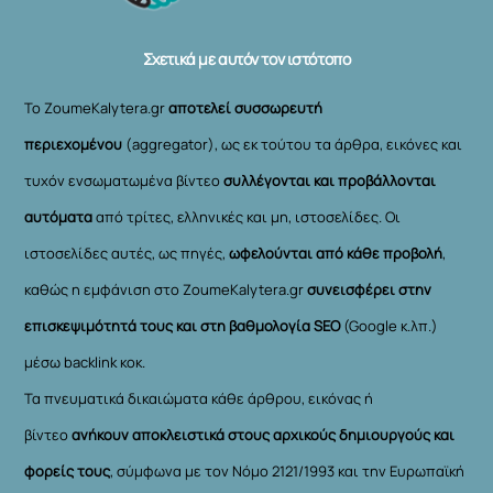
Top
Σχετικά με αυτόν τον ιστότοπο
Το ZoumeKalytera.gr
αποτελεί συσσωρευτή
περιεχομένου
(aggregator), ως εκ τούτου τα άρθρα, εικόνες και
τυχόν ενσωματωμένα βίντεο
συλλέγονται και προβάλλονται
αυτόματα
από τρίτες, ελληνικές και μη, ιστοσελίδες. Οι
ιστοσελίδες αυτές, ως πηγές,
ωφελούνται από κάθε προβολή
,
καθώς η εμφάνιση στο ZoumeKalytera.gr
συνεισφέρει στην
επισκεψιμότητά τους και στη βαθμολογία SEO
(Google κ.λπ.)
μέσω backlink κοκ.
Τα πνευματικά δικαιώματα κάθε άρθρου, εικόνας ή
βίντεο
ανήκουν αποκλειστικά στους αρχικούς δημιουργούς και
φορείς τους
, σύμφωνα με τον Νόμο 2121/1993 και την Ευρωπαϊκή