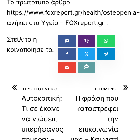
Το πρωτότυπο άρθρο
https://www.foxreport.gr/health/osteopenia
ανήκει στο
Υγεία – FOXreport.gr
.
«
»
ΠΡΟΗΓΟΥΜΕΝΟ
ΕΠΟΜΕΝΟ
Αυτοκριτική:
Η φράση που
Τι σε έκανε
καταστρέφει
να νιώσεις
την
υπερήφανος
επικοινωνία
σήμερα; –
μας – Και γιατί