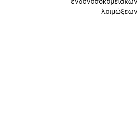
ενδονοσοκομειακώ
λοιμώξεω