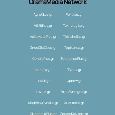
OramaMedia Network
Agrotikes.gr
Politikes.gr
Athlitikes.gr
Texnologika.gr
AutoMotoPlus.gr
Thisishellas.gr
GnosiGiaOlous.gr
Topikanea.gr
GoneisPlus.gr
TourismosPlus.gr
Kultura.gr
TVnea.gr
Loatki.gr
Upnow.gr
Loveis.gr
VresSyntages.gr
ModernaGynaika.gr
Xristianika.gr
OikonomiaPlus.gr
ZoumeKalytera.gr