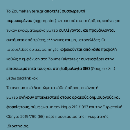
Το ZoumeKalytera.gr
αποτελεί συσσωρευτή
περιεχομένου
(aggregator), ως εκ τούτου τα άρθρα, εικόνες και
τυχόν ενσωματωμένα βίντεο
συλλέγονται και προβάλλονται
αυτόματα
από τρίτες, ελληνικές και μη, ιστοσελίδες. Οι
ιστοσελίδες αυτές, ως πηγές,
ωφελούνται από κάθε προβολή
,
καθώς η εμφάνιση στο ZoumeKalytera.gr
συνεισφέρει στην
επισκεψιμότητά τους και στη βαθμολογία SEO
(Google κ.λπ.)
μέσω backlink κοκ.
Τα πνευματικά δικαιώματα κάθε άρθρου, εικόνας ή
βίντεο
ανήκουν αποκλειστικά στους αρχικούς δημιουργούς και
φορείς τους
, σύμφωνα με τον Νόμο 2121/1993 και την Ευρωπαϊκή
Οδηγία 2019/790 (ΕΕ) περί προστασίας της πνευματικής
ιδιοκτησίας.